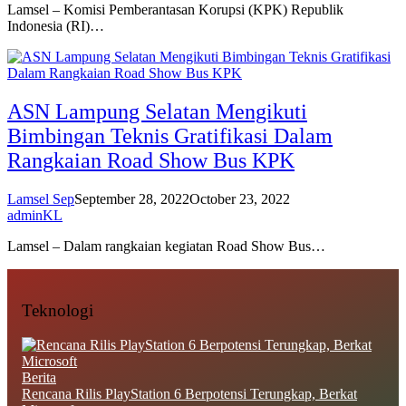
Lamsel – Komisi Pemberantasan Korupsi (KPK) Republik
Indonesia (RI)…
ASN Lampung Selatan Mengikuti
Bimbingan Teknis Gratifikasi Dalam
Rangkaian Road Show Bus KPK
Lamsel Sep
September 28, 2022
October 23, 2022
adminKL
Lamsel – Dalam rangkaian kegiatan Road Show Bus…
Teknologi
Berita
Rencana Rilis PlayStation 6 Berpotensi Terungkap, Berkat