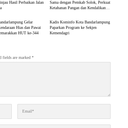
njau Hasil Perbaikan Jalan
Sama dengan Pemkab Solok, Perkuat
a
Ketahanan Pangan dan Kendalikan
 Kota 2026
Kominfo Kota 2026
Inflasi
andarlampung Gelar
Kadis Kominfo Kota Bandarlampung
Kendaraan Hias dan Pawai
Paparkan Program ke Sekjen
emarakkan HUT ke-344
Kemendagri
d fields are marked
*