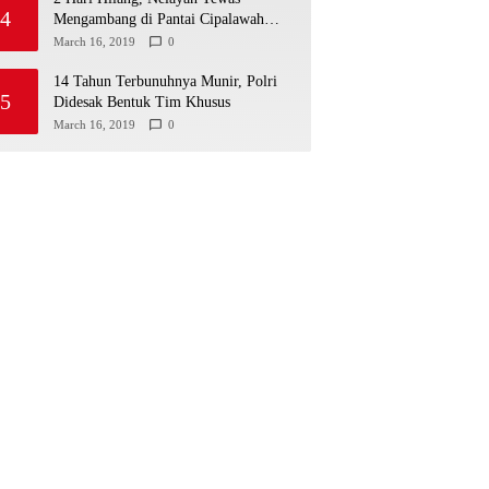
4
Mengambang di Pantai Cipalawah
Garut
March 16, 2019
0
14 Tahun Terbunuhnya Munir, Polri
5
Didesak Bentuk Tim Khusus
March 16, 2019
0