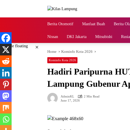
Skip
to
content
Berita Otomotif
Manfaat Buah
Berita Ol
Nissan
DKI Jakarta
Mitsubishi
Rusia
×
Home
Kominfo Kota 2026
Kominfo Kota 2026
Hadiri Paripurna HU
Lampung Gubenur Apr
AdminKL
2 Min Read
June 17, 2026