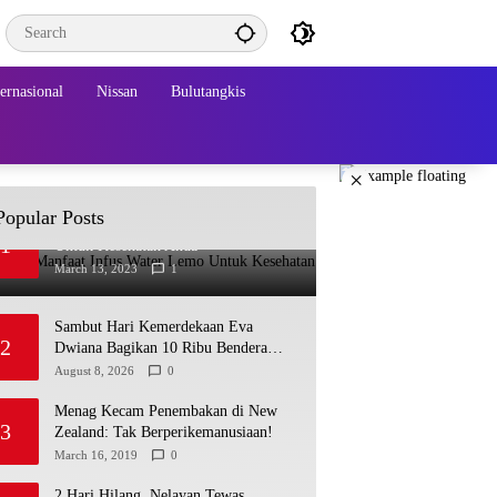
ternasional
Nissan
Bulutangkis
×
Popular Posts
Beberapa Manfaat Infus Water Lemo
1
Untuk Kesehatan Anda
March 13, 2023
1
Sambut Hari Kemerdekaan Eva
2
Dwiana Bagikan 10 Ribu Bendera
Merah Putih ke Warga
August 8, 2026
0
Menag Kecam Penembakan di New
3
Zealand: Tak Berperikemanusiaan!
March 16, 2019
0
2 Hari Hilang, Nelayan Tewas