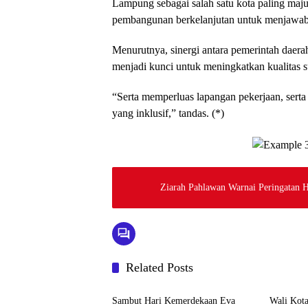
Lampung sebagai salah satu kota paling ma
pembangunan berkelanjutan untuk menjawab 
Menurutnya, sinergi antara pemerintah daer
menjadi kunci untuk meningkatkan kualitas 
“Serta memperluas lapangan pekerjaan, ser
yang inklusif,” tandas. (*)
Ziarah Pahlawan Warnai Peringatan
Related Posts
Kominfo Kota 2026
Kominfo
Sambut Hari Kemerdekaan Eva
Wali Kot