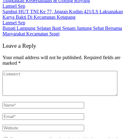
Tingkatkan Kebersamaan & Gotong Royong
Lamsel Sep
Sambut HUT TNI Ke 77, Jajaran Kodim 421/LS Laksanakan
Karya Bakti Di Kecamatan Ketapang
Lamsel Sep
Bupati Lampung Selatan Ikuti Senam Jantung Sehat Bersama
Masyarakat Kecamatan Sragi
Leave a Reply
Your email address will not be published.
Required fields are
marked
*