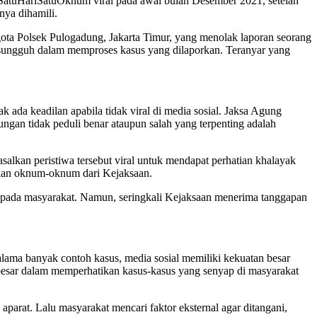
 #SatuHariSatuOknum viral pada awal bulan Desember 2021, setelah
ya dihamili.
ota Polsek Pulogadung, Jakarta Timur, yang menolak laporan seorang
uh-sungguh dalam memproses kasus yang dilaporkan. Teranyar yang
da keadilan apabila tidak viral di media sosial. Jaksa Agung
ngan tidak peduli benar ataupun salah yang terpenting adalah
alkan peristiwa tersebut viral untuk mendapat perhatian khalayak
tkan oknum-oknum dari Kejaksaan.
epada masyarakat. Namun, seringkali Kejaksaan menerima tanggapan
lama banyak contoh kasus, media sosial memiliki kekuatan besar
besar dalam memperhatikan kasus-kasus yang senyap di masyarakat
parat. Lalu masyarakat mencari faktor eksternal agar ditangani,