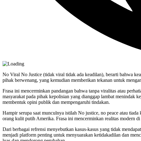
No Viral No Justice (tidak viral tidak ada keadilan), berarti bahwa kea
pihak berwenang, yang kemudian memberikan tekanan untuk mengambi
Frasa ini mencerminkan pandangan bahwa tanpa viralitas atau perhatian
masyarakat pada pihak kepolisian yang dianggap lambat menindak keja
membentuk opini publik dan mempengaruhi tindakan.
Hampir serupa saat munculnya istilah No justice, no peace atau tiada
orang kulit putih Amerika. Frasa ini mencerminkan realitas modern 
Dari berbagai refrensi menyebutkan kasus-kasus yang tidak mendapat
menjadi platform penting untuk menyuarakan ketidakadilan dan menca
luas dan mendorong perubahan.