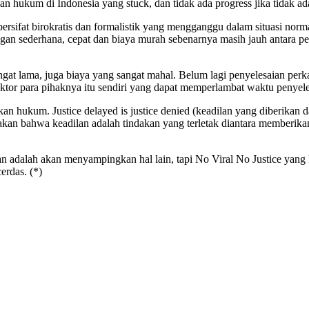
 hukum di Indonesia yang stuck, dan tidak ada progress jika tidak ad
rsifat birokratis dan formalistik yang mengganggu dalam situasi norm
engan sederhana, cepat dan biaya murah sebenarnya masih jauh antara 
sangat lama, juga biaya yang sangat mahal. Belum lagi penyelesaian per
ktor para pihaknya itu sendiri yang dapat memperlambat waktu penyele
hukum. Justice delayed is justice denied (keadilan yang diberikan 
akan bahwa keadilan adalah tindakan yang terletak diantara memberikan
adalah akan menyampingkan hal lain, tapi No Viral No Justice yang k
erdas. (*)