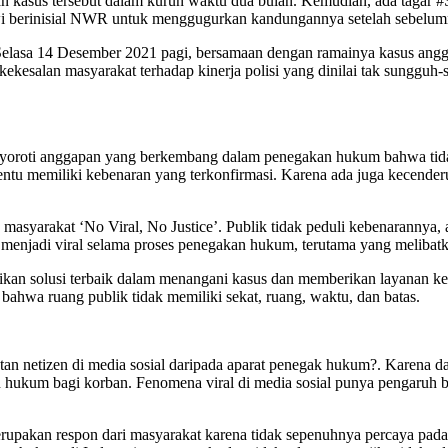
kan kasus tersebut dalam kurun waktu dua bulan. Kemudian, ada tagar
 berinisial NWR untuk menggugurkan kandungannya setelah sebelumn
 Selasa 14 Desember 2021 pagi, bersamaan dengan ramainya kasus angg
 kekesalan masyarakat terhadap kinerja polisi yang dinilai tak sungg
oroti anggapan yang berkembang dalam penegakan hukum bahwa tidak a
ntu memiliki kebenaran yang terkonfirmasi. Karena ada juga kecenderu
yarakat ‘No Viral, No Justice’. Publik tidak peduli kebenarannya, as
menjadi viral selama proses penegakan hukum, terutama yang meliba
kan solusi terbaik dalam menangani kasus dan memberikan layanan k
 bahwa ruang publik tidak memiliki sekat, ruang, waktu, dan batas.
n netizen di media sosial daripada aparat penegak hukum?. Karena da
 hukum bagi korban. Fenomena viral di media sosial punya pengaruh 
rupakan respon dari masyarakat karena tidak sepenuhnya percaya pada a