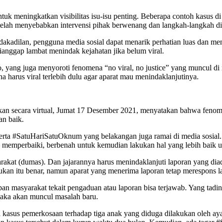
uk meningkatkan visibilitas isu-isu penting. Beberapa contoh kasus d
telah menyebabkan intervensi pihak berwenang dan langkah-langkah disi
akadilan, pengguna media sosial dapat menarik perhatian luas dan me
anggap lambat menindak kejahatan jika belum viral.
 yang juga menyoroti fenomena “no viral, no justice” yang muncul di 
 harus viral terlebih dulu agar aparat mau menindaklanjutinya.
kan secara virtual, Jumat 17 Desember 2021, menyatakan bahwa fenomen
an baik.
erta #SatuHariSatuOknum yang belakangan juga ramai di media sosial
olri memperbaiki, berbenah untuk kemudian lakukan hal yang lebih bai
akat (dumas). Dan jajarannya harus menindaklanjuti laporan yang dia
n itu benar, namun aparat yang menerima laporan tetap merespons lap
apan masyarakat tekait pengaduan atau laporan bisa terjawab. Yang tad
maka akan muncul masalah baru.
rita kasus pemerkosaan terhadap tiga anak yang diduga dilakukan oleh 