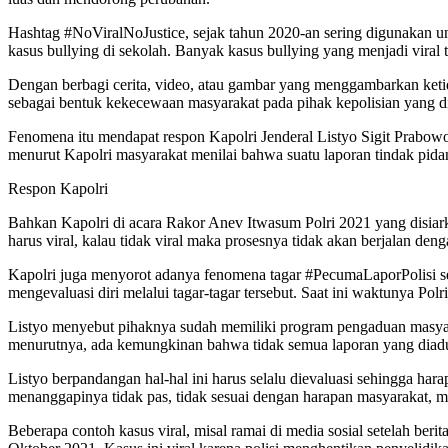
Hashtag #NoViralNoJustice, sejak tahun 2020-an sering digunakan unt
kasus bullying di sekolah. Banyak kasus bullying yang menjadi viral 
Dengan berbagi cerita, video, atau gambar yang menggambarkan ketid
sebagai bentuk kekecewaan masyarakat pada pihak kepolisian yang di
Fenomena itu mendapat respon Kapolri Jenderal Listyo Sigit Prabowo,
menurut Kapolri masyarakat menilai bahwa suatu laporan tindak pidana
Respon Kapolri
Bahkan Kapolri di acara Rakor Anev Itwasum Polri 2021 yang disiar
harus viral, kalau tidak viral maka prosesnya tidak akan berjalan deng
Kapolri juga menyorot adanya fenomena tagar #PecumaLaporPolisi s
mengevaluasi diri melalui tagar-tagar tersebut. Saat ini waktunya P
Listyo menyebut pihaknya sudah memiliki program pengaduan masyar
menurutnya, ada kemungkinan bahwa tidak semua laporan yang diaduka
Listyo berpandangan hal-hal ini harus selalu dievaluasi sehingga har
menanggapinya tidak pas, tidak sesuai dengan harapan masyarakat, 
Beberapa contoh kasus viral, misal ramai di media sosial setelah be