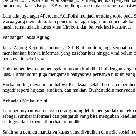
Oktober 2021. Kasus ini viral karena polisi menghentikan penyelidi
munculnya kasus Bripda RB yang diduga meminta seorang mahasiswi
Lalu ada juga tagar #PercumaAdaPolisi menjadi trending topic pada
warga yang menjadi korban pencurian. Tagar-tagar ini muncul akibat
masih ramai adalah kasus Vina Cirebon, dan banyak lagi kasusnya.
Pandangan Jaksa Agung
Jaksa Agung Republik Indonesia, ST. Burhanuddin, juga sempat meny
menekankan bahwa informasi yang tersebar luas hingga viral belum te
peristiwa tersebut viral.
Bahkan pendewasaan penegakan hukum kini dihakimi dengan slogan mas
luas. Burhanuddin juga mengamati banyaknya peristiwa hukum yang 
Burhanuddin, meyakinkan bahwa Kejaksaan selalu berusaha memberi
negatif seperti hujatan, sindiran, dan makian. Burhanuddin menyadari
Kekuatan Media Sosial
Lalu pertanyaannya mengapa orang-orang lebih mengandalkan kekuata
sebagai sumber informasi dan pengaruh yang bisa mengubah keadilan
sehingga dapat menjadi perhatian publik.
Salah satu pemicu maraknya kasus yang diviralkan di media sosial me