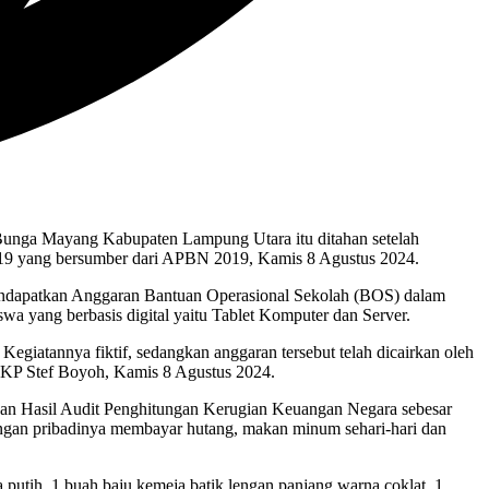
Bunga Mayang Kabupaten Lampung Utara itu ditahan setelah
19 yang bersumber dari APBN 2019, Kamis 8 Agustus 2024.
dapatkan Anggaran Bantuan Operasional Sekolah (BOS) dalam
wa yang berbasis digital yaitu Tablet Komputer dan Server.
 Kegiatannya fiktif, sedangkan anggaran tersebut telah dicairkan oleh
AKP Stef Boyoh, Kamis 8 Agustus 2024.
i dan Hasil Audit Penghitungan Kerugian Keuangan Negara sebesar
tingan pribadinya membayar hutang, makan minum sehari-hari dan
utih, 1 buah baju kemeja batik lengan panjang warna coklat, 1