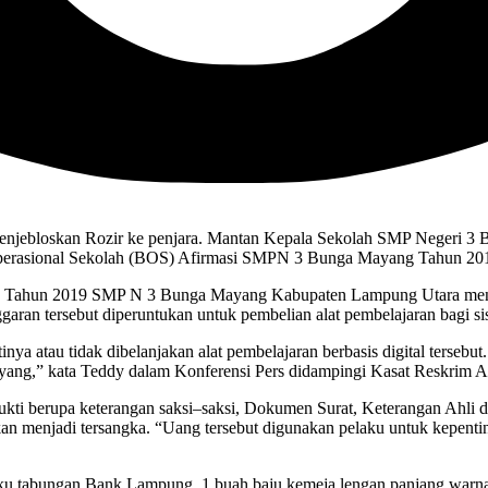
enjebloskan Rozir ke penjara. Mantan Kepala Sekolah SMP Negeri 3 
n Operasional Sekolah (BOS) Afirmasi SMPN 3 Bunga Mayang Tahun 20
a Tahun 2019 SMP N 3 Bunga Mayang Kabupaten Lampung Utara men
ran tersebut diperuntukan untuk pembelian alat pembelajaran bagi sis
a atau tidak dibelanjakan alat pembelajaran berbasis digital tersebut.
ang,” kata Teddy dalam Konferensi Pers didampingi Kasat Reskrim 
 bukti berupa keterangan saksi–saksi, Dokumen Surat, Keterangan Ahl
pkan menjadi tersangka. “Uang tersebut digunakan pelaku untuk kepen
u tabungan Bank Lampung, 1 buah baju kemeja lengan panjang warna p