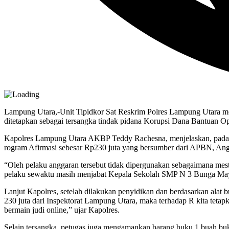
Lampung Utara,-Unit Tipidkor Sat Reskrim Polres Lampung Utara m
ditetapkan sebagai tersangka tindak pidana Korupsi Dana Bantua
Kapolres Lampung Utara AKBP Teddy Rachesna, menjelaskan, pad
rogram Afirmasi sebesar Rp230 juta yang bersumber dari APBN, Angga
“Oleh pelaku anggaran tersebut tidak dipergunakan sebagaimana mestiny
pelaku sewaktu masih menjabat Kepala Sekolah SMP N 3 Bunga May
Lanjut Kapolres, setelah dilakukan penyidikan dan berdasarkan alat
230 juta dari Inspektorat Lampung Utara, maka terhadap R kita teta
bermain judi online,” ujar Kapolres.
Selain tersangka, petugas juga mengamankan barang buku 1 buah buk