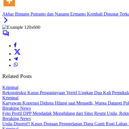
Akbar Bintang Putranto dan Nanang Ermanto Kembali Digugat Terka
Related Posts
Kriminal
Rekonstruksi Kasus Penganiayaan Verrel Ungkap Dua Kali Pemukul
Kriminal
Karyawan Koperasi Diduga Hilang saat Menagih, Warga Datangi Pol
Breaking News
Foto Profil DPP Mendadak Menghilang dari Situs Resmi Unila, Rekt
Breaking News
Unila Disorot!! Kasus Dugaan Penggelapan Dana Ganti Rugi Lahan 
Kriminal