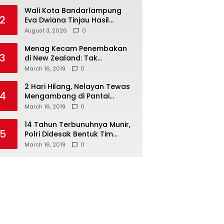
Wali Kota Bandarlampung
2
Eva Dwiana Tinjau Hasil
Perbaikan Jalan Wala Kuba
August 3, 2026
0
Menag Kecam Penembakan
3
di New Zealand: Tak
Berperikemanusiaan!
March 16, 2019
0
2 Hari Hilang, Nelayan Tewas
4
Mengambang di Pantai
Cipalawah Garut
March 16, 2019
0
14 Tahun Terbunuhnya Munir,
5
Polri Didesak Bentuk Tim
Khusus
March 16, 2019
0