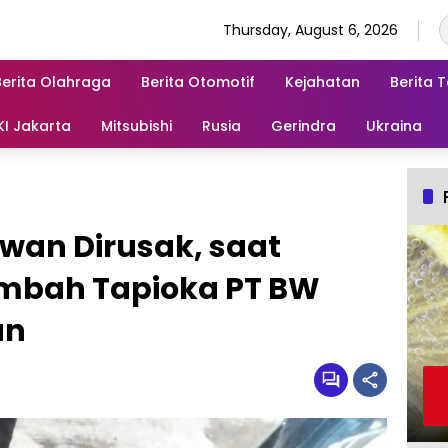
Thursday, August 6, 2026
Berita Olahraga
Berita Otomotif
Kejahatan
Berita 
KI Jakarta
Mitsubishi
Rusia
Gerindra
Ukraina
an Dirusak, saat
Limbah Tapioka PT BW
an