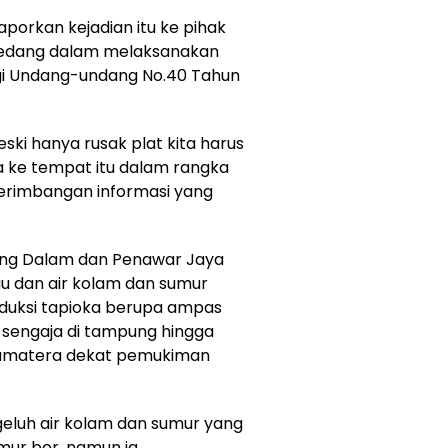
aporkan kejadian itu ke pihak
 sedang dalam melaksanakan
ungi Undang-undang No.40 Tahun
ki hanya rusak plat kita harus
 ke tempat itu dalam rangka
perimbangan informasi yang
ung Dalam dan Penawar Jaya
au dan air kolam dan sumur
oduksi tapioka berupa ampas
 sengaja di tampung hingga
s sumatera dekat pemukiman
luh air kolam dan sumur yang
mur bor, namun ia