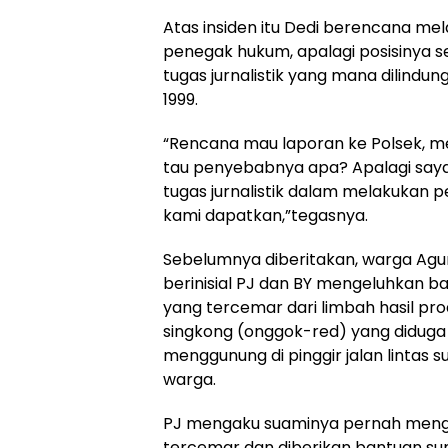
Atas insiden itu Dedi berencana mel
penegak hukum, apalagi posisinya
tugas jurnalistik yang mana dilind
1999.
“Rencana mau laporan ke Polsek, mes
tau penyebabnya apa? Apalagi saya
tugas jurnalistik dalam melakukan 
kami dapatkan,”tegasnya.
Sebelumnya diberitakan, warga Ag
berinisial PJ dan BY mengeluhkan b
yang tercemar dari limbah hasil pr
singkong (onggok-red) yang diduga
menggunung di pinggir jalan linta
warga.
PJ mengaku suaminya pernah menge
tercemar dan diberikan bantuan su