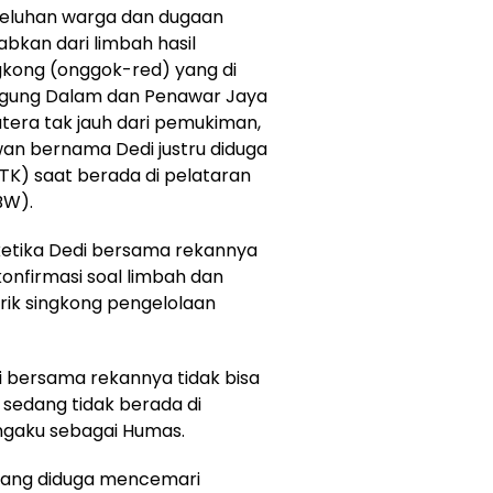
 keluhan warga dan dugaan
bkan dari limbah hasil
gkong (onggok-red) yang di
gung Dalam dan Penawar Jaya
atera tak jauh dari pemukiman,
an bernama Dedi justru diduga
OTK) saat berada di pelataran
BW).
ketika Dedi bersama rekannya
konfirmasi soal limbah dan
ik singkong pengelolaan
i bersama rekannya tidak bisa
sedang tidak berada di
ngaku sebagai Humas.
yang diduga mencemari