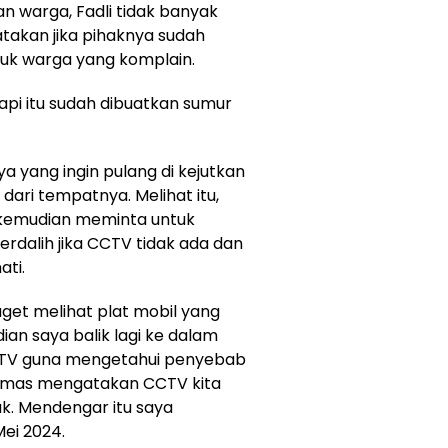
n warga, Fadli tidak banyak
akan jika pihaknya sudah
k warga yang komplain.
tapi itu sudah dibuatkan sumur
a yang ingin pulang di kejutkan
dari tempatnya. Melihat itu,
kemudian meminta untuk
rdalih jika CCTV tidak ada dan
ati.
aget melihat plat mobil yang
ian saya balik lagi ke dalam
CTV guna mengetahui penyebab
Humas mengatakan CCTV kita
ak. Mendengar itu saya
Mei 2024.