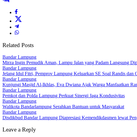
Related Posts
Bandar Lampung
Mirza Ingin Pemudik Aman, Lampu Jalan yang Padam Langsung Dip
Bandar Lampung
Jelang Idul Fitri, Pemprov Lampung Keluarkan SE Soal Randis dan Gr
Bandar Lampung
Kunjungi Masjid Al-Ikhlas, Eva Dwiana Ajak Warga Manfaatkan Ram
Bandar Lampung
Pemkot dan Polda Lampung Perkuat Sinergi Jaga Kondusivitas
Bandar Lampung
Walikota Bandarlampung Serahkan Bantuan untuk Masyarakat
Bandar Lampung
Disdikbud Bandar Lampung Diapresiasi Kemendikdasmen lewat Pe
Leave a Reply