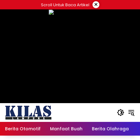
Skip
×
Scroll Untuk Baca Artikel
to
content
Berita Otomotif
Manfaat Buah
Berita Olahraga