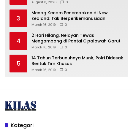
Warga
August 8, 2026
0
Menag Kecam Penembakan di New
3
Zealand: Tak Berperikemanusiaan!
March 16, 2019
0
2 Hari Hilang, Nelayan Tewas
4
Mengambang di Pantai Cipalawah Garut
March 16, 2019
0
14 Tahun Terbunuhnya Munir, Polri Didesak
5
Bentuk Tim Khusus
March 16, 2019
0
Kategori