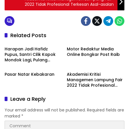
2022 Tidak Profesional Terkesan Asal-asalan
Related Posts
Peristiwa
Peristiwa
Harapan Jadi Hafidz
Motor Redaktur Media
Pupus, Santri Cilik Kapok
Online Bongkar Post Raib
Mondok Lagi, Pulang
Peristiwa
Peristiwa
dengan Luka Jahitan di
Mulut
Pasar Natar Kebakaran
Akademisi Kritisi
Managemen Lampung Fair
2022 Tidak Profesional
Terkesan Asal-asalan
Leave a Reply
Your email address will not be published.
Required fields are
marked
*