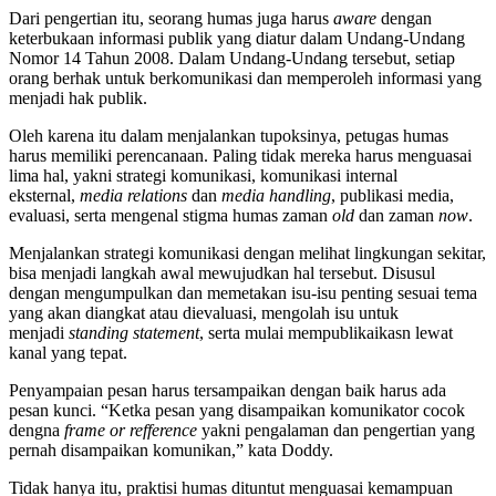
Dari pengertian itu, seorang humas juga harus
aware
dengan
keterbukaan informasi publik yang diatur dalam Undang-Undang
Nomor 14 Tahun 2008. Dalam Undang-Undang tersebut, setiap
orang berhak untuk berkomunikasi dan memperoleh informasi yang
menjadi hak publik.
Oleh karena itu dalam menjalankan tupoksinya, petugas humas
harus memiliki perencanaan. Paling tidak mereka harus menguasai
lima hal, yakni strategi komunikasi, komunikasi internal
eksternal,
media relations
dan
media handling
, publikasi media,
evaluasi, serta mengenal stigma humas zaman
old
dan zaman
now
.
Menjalankan strategi komunikasi dengan melihat lingkungan sekitar,
bisa menjadi langkah awal mewujudkan hal tersebut. Disusul
dengan mengumpulkan dan memetakan isu-isu penting sesuai tema
yang akan diangkat atau dievaluasi, mengolah isu untuk
menjadi
standing statement
, serta mulai mempublikaikasn lewat
kanal yang tepat.
Penyampaian pesan harus tersampaikan dengan baik harus ada
pesan kunci. “Ketka pesan yang disampaikan komunikator cocok
dengna
frame or refference
yakni pengalaman dan pengertian yang
pernah disampaikan komunikan,” kata Doddy.
Tidak hanya itu, praktisi humas dituntut menguasai kemampuan