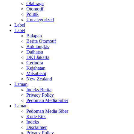
Olahraga
Otomotif
Politik
Uncategorized
Label
Label
Balapan
Berita Otomotif
Bulutangkis
Daihatsu
DKI Jakarta
Gerindra
Kejahatan
Mitsubishi
New Zealand
Laman
Indeks Berita
Privacy Policy
Pedoman Media Siber
Laman
Pedoman Media Siber
Kode Etik
Indeks
Disclaimer
Privacy Policy