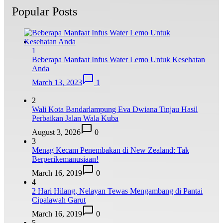
Popular Posts
1
Beberapa Manfaat Infus Water Lemo Untuk Kesehatan
Anda
March 13, 2023
1
2
Wali Kota Bandarlampung Eva Dwiana Tinjau Hasil
Perbaikan Jalan Wala Kuba
August 3, 2026
0
3
Menag Kecam Penembakan di New Zealand: Tak
Berperikemanusiaan!
March 16, 2019
0
4
2 Hari Hilang, Nelayan Tewas Mengambang di Pantai
Cipalawah Garut
March 16, 2019
0
5