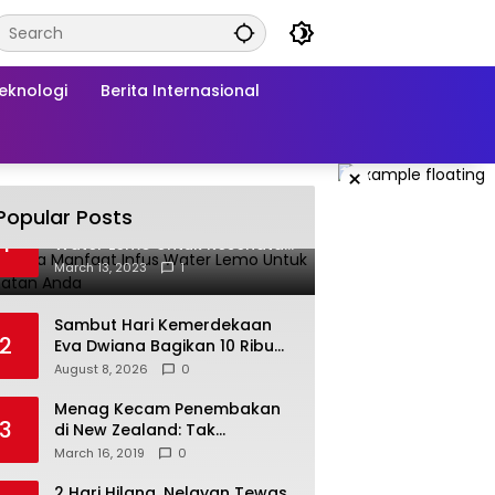
Teknologi
Berita Internasional
×
Popular Posts
Beberapa Manfaat Infus
1
Water Lemo Untuk Kesehatan
Anda
March 13, 2023
1
Sambut Hari Kemerdekaan
2
Eva Dwiana Bagikan 10 Ribu
Bendera Merah Putih ke
August 8, 2026
0
Warga
Menag Kecam Penembakan
3
di New Zealand: Tak
Berperikemanusiaan!
March 16, 2019
0
2 Hari Hilang, Nelayan Tewas