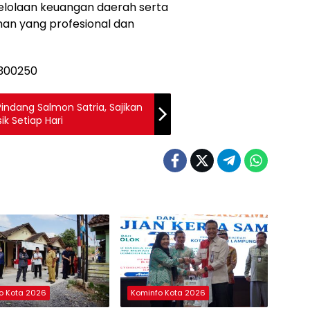
elolaan keuangan daerah serta
an yang profesional dan
ndang Salmon Satria, Sajikan
ik Setiap Hari
o Kota 2026
Kominfo Kota 2026