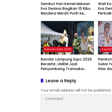
Sambut Hari Kemerdekaan
Wali K
Eva Dwiana Bagikan 10 Ribu
Eva Dwi
Bendera Merah Putih ke
Perbai
Warga
Kominfo Kota 2026
Kominf
Bandar Lampung Expo 2026
Pemkot
Berakhir, UMKM Jadi
Gelar F
Penyumbang Transaksi
Hias d
Terbesar
Semara
Leave a Reply
Your email address will not be published.