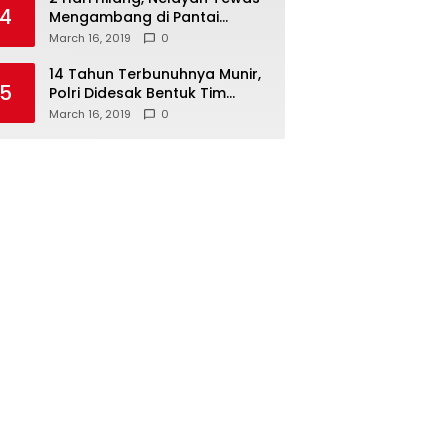
4
Mengambang di Pantai
Cipalawah Garut
March 16, 2019
0
14 Tahun Terbunuhnya Munir,
5
Polri Didesak Bentuk Tim
Khusus
March 16, 2019
0