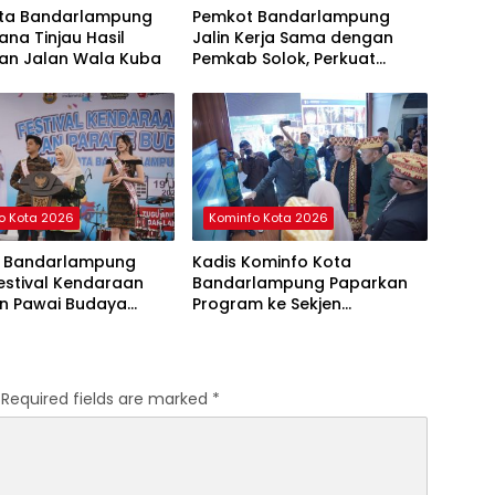
ota Bandarlampung
Pemkot Bandarlampung
ana Tinjau Hasil
Jalin Kerja Sama dengan
kan Jalan Wala Kuba
Pemkab Solok, Perkuat
Ketahanan Pangan dan
Kendalikan Inflasi
o Kota 2026
Kominfo Kota 2026
 Bandarlampung
Kadis Kominfo Kota
estival Kendaraan
Bandarlampung Paparkan
an Pawai Budaya
Program ke Sekjen
kkan HUT ke-344
Kemendagri
Required fields are marked
*