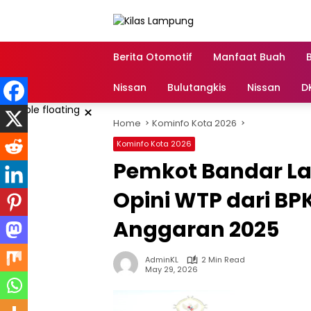
Skip
to
content
Berita Otomotif
Manfaat Buah
Nissan
Bulutangkis
Nissan
D
×
Home
Kominfo Kota 2026
Kominfo Kota 2026
Pemkot Bandar L
Opini WTP dari BP
Anggaran 2025
AdminKL
2 Min Read
May 29, 2026