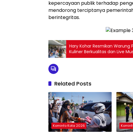
kepercayaan publik terhadap peng
mendorong terciptanya pemerintah
berintegritas.
Hary Kohar Resmikan Warung Pi
Kuliner Berkualitas dan Live Mus
Related Posts
Kominfo Kota 2026
Kominf