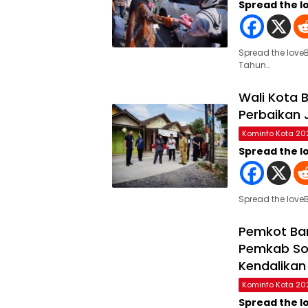
Spread the l
Spread the lov
Tahun…
Wali Kota 
Perbaikan 
Kominfo Kota 20
Spread the l
Spread the lov
Pemkot Ba
Pemkab So
Kendalikan 
Kominfo Kota 20
Spread the l