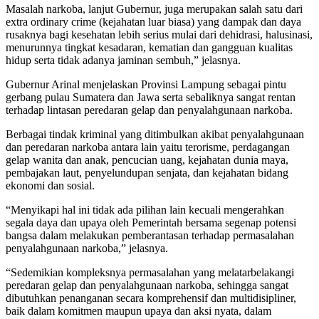
Masalah narkoba, lanjut Gubernur, juga merupakan salah satu dari
extra ordinary crime (kejahatan luar biasa) yang dampak dan daya
rusaknya bagi kesehatan lebih serius mulai dari dehidrasi, halusinasi,
menurunnya tingkat kesadaran, kematian dan gangguan kualitas
hidup serta tidak adanya jaminan sembuh,” jelasnya.
Gubernur Arinal menjelaskan Provinsi Lampung sebagai pintu
gerbang pulau Sumatera dan Jawa serta sebaliknya sangat rentan
terhadap lintasan peredaran gelap dan penyalahgunaan narkoba.
Berbagai tindak kriminal yang ditimbulkan akibat penyalahgunaan
dan peredaran narkoba antara lain yaitu terorisme, perdagangan
gelap wanita dan anak, pencucian uang, kejahatan dunia maya,
pembajakan laut, penyelundupan senjata, dan kejahatan bidang
ekonomi dan sosial.
“Menyikapi hal ini tidak ada pilihan lain kecuali mengerahkan
segala daya dan upaya oleh Pemerintah bersama segenap potensi
bangsa dalam melakukan pemberantasan terhadap permasalahan
penyalahgunaan narkoba,” jelasnya.
“Sedemikian kompleksnya permasalahan yang melatarbelakangi
peredaran gelap dan penyalahgunaan narkoba, sehingga sangat
dibutuhkan penanganan secara komprehensif dan multidisipliner,
baik dalam komitmen maupun upaya dan aksi nyata, dalam