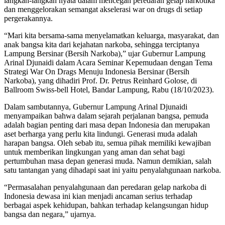
langkah-langkah nyata dalam mencegah peredaran gelap narkotika
dan menggelorakan semangat akselerasi war on drugs di setiap
pergerakannya.
“Mari kita bersama-sama menyelamatkan keluarga, masyarakat, dan
anak bangsa kita dari kejahatan narkoba, sehingga terciptanya
Lampung Bersinar (Bersih Narkoba),” ujar Gubernur Lampung
Arinal Djunaidi dalam Acara Seminar Kepemudaan dengan Tema
Strategi War On Drags Menuju Indonesia Bersinar (Bersih
Narkoba), yang dihadiri Prof. Dr. Petrus Reinhard Golose, di
Ballroom Swiss-bell Hotel, Bandar Lampung, Rabu (18/10/2023).
Dalam sambutannya, Gubernur Lampung Arinal Djunaidi
menyampaikan bahwa dalam sejarah perjalanan bangsa, pemuda
adalah bagian penting dari masa depan Indonesia dan merupakan
aset berharga yang perlu kita lindungi. Generasi muda adalah
harapan bangsa. Oleh sebab itu, semua pihak memiliki kewajiban
untuk memberikan lingkungan yang aman dan sehat bagi
pertumbuhan masa depan generasi muda. Namun demikian, salah
satu tantangan yang dihadapi saat ini yaitu penyalahgunaan narkoba.
“Permasalahan penyalahgunaan dan peredaran gelap narkoba di
Indonesia dewasa ini kian menjadi ancaman serius terhadap
berbagai aspek kehidupan, bahkan terhadap kelangsungan hidup
bangsa dan negara,” ujarnya.