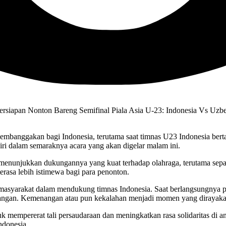
iapan Nonton Bareng Semifinal Piala Asia U-23: Indonesia Vs Uzbek
anggakan bagi Indonesia, terutama saat timnas U23 Indonesia bertan
ri dalam semaraknya acara yang akan digelar malam ini.
menunjukkan dukungannya yang kuat terhadap olahraga, terutama sepak
rasa lebih istimewa bagi para penonton.
 masyarakat dalam mendukung timnas Indonesia. Saat berlangsungnya pe
lapangan. Kemenangan atau pun kekalahan menjadi momen yang dirayaka
 mempererat tali persaudaraan dan meningkatkan rasa solidaritas di an
ndonesia.