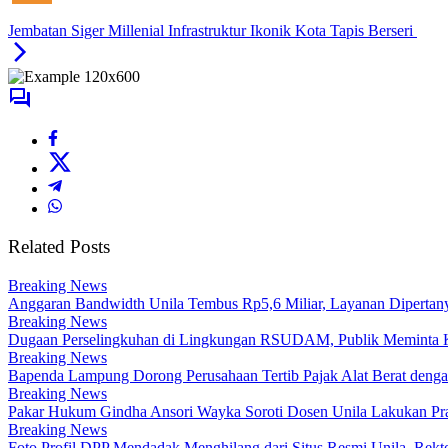
Jembatan Siger Millenial Infrastruktur Ikonik Kota Tapis Berseri
Related Posts
Breaking News
Anggaran Bandwidth Unila Tembus Rp5,6 Miliar, Layanan Dipertan
Breaking News
Dugaan Perselingkuhan di Lingkungan RSUDAM, Publik Meminta K
Breaking News
Bapenda Lampung Dorong Perusahaan Tertib Pajak Alat Berat deng
Breaking News
Pakar Hukum Gindha Ansori Wayka Soroti Dosen Unila Lakukan Pra
Breaking News
Foto Profil DPP Mendadak Menghilang dari Situs Resmi Unila, Rekt