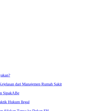
yakan?
ejelasan dari Manajemen Rumah Sakit
an SipakABe
ktik Hukum Ilegal
or: Silakan Tanya ke Dekan FH