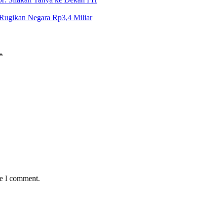
Rugikan Negara Rp3,4 Miliar
*
me I comment.