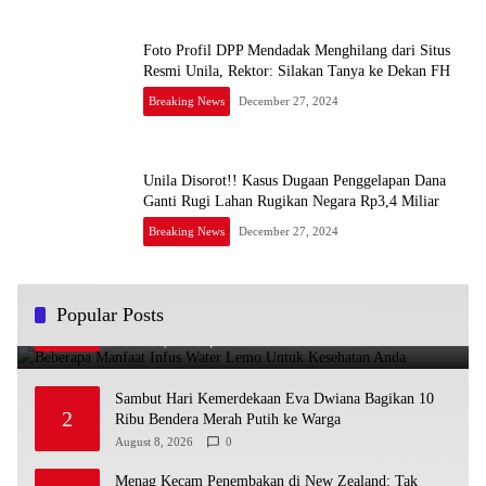
Foto Profil DPP Mendadak Menghilang dari Situs
Resmi Unila, Rektor: Silakan Tanya ke Dekan FH
Breaking News
December 27, 2024
Unila Disorot!! Kasus Dugaan Penggelapan Dana
Ganti Rugi Lahan Rugikan Negara Rp3,4 Miliar
Breaking News
December 27, 2024
Beberapa Manfaat Infus Water Lemo Untuk Kesehatan
Popular Posts
1
Anda
March 13, 2023
1
Sambut Hari Kemerdekaan Eva Dwiana Bagikan 10
2
Ribu Bendera Merah Putih ke Warga
August 8, 2026
0
Menag Kecam Penembakan di New Zealand: Tak