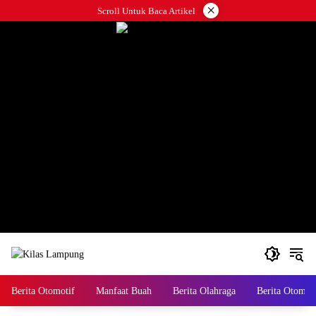
Skip
×
Scroll Untuk Baca Artikel
to
content
Berita Otomotif
Manfaat Buah
Berita Olahraga
Berita Otomoti