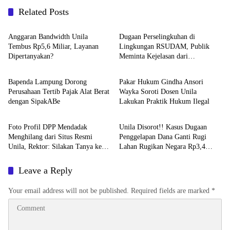
Related Posts
Breaking News
Breaking News
Anggaran Bandwidth Unila
Dugaan Perselingkuhan di
Tembus Rp5,6 Miliar, Layanan
Lingkungan RSUDAM, Publik
Dipertanyakan?
Meminta Kejelasan dari
Breaking News
Breaking News
Manajemen Rumah Sakit
Bapenda Lampung Dorong
Pakar Hukum Gindha Ansori
Perusahaan Tertib Pajak Alat Berat
Wayka Soroti Dosen Unila
dengan SipakABe
Lakukan Praktik Hukum Ilegal
Breaking News
Breaking News
Foto Profil DPP Mendadak
Unila Disorot!! Kasus Dugaan
Menghilang dari Situs Resmi
Penggelapan Dana Ganti Rugi
Unila, Rektor: Silakan Tanya ke
Lahan Rugikan Negara Rp3,4
Dekan FH
Miliar
Leave a Reply
Your email address will not be published.
Required fields are marked
*