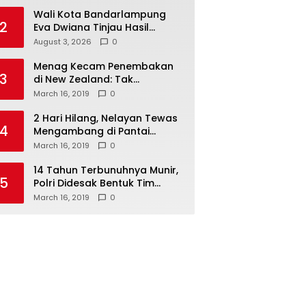
Wali Kota Bandarlampung
2
Eva Dwiana Tinjau Hasil
Perbaikan Jalan Wala Kuba
August 3, 2026
0
Menag Kecam Penembakan
3
di New Zealand: Tak
Berperikemanusiaan!
March 16, 2019
0
2 Hari Hilang, Nelayan Tewas
4
Mengambang di Pantai
Cipalawah Garut
March 16, 2019
0
14 Tahun Terbunuhnya Munir,
5
Polri Didesak Bentuk Tim
Khusus
March 16, 2019
0