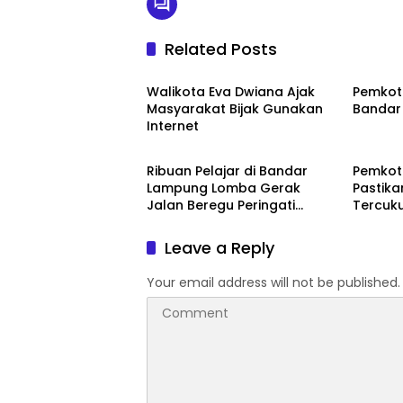
Related Posts
Kota Feb
Kota F
Walikota Eva Dwiana Ajak
Pemkot
Masyarakat Bijak Gunakan
Bandar
Internet
Kota Feb
Kota F
Ribuan Pelajar di Bandar
Pemkot
Lampung Lomba Gerak
Pastik
Jalan Beregu Peringati
Tercuk
Baden Powell 2023
Leave a Reply
Your email address will not be published.