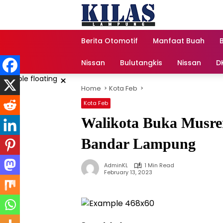
Skip
to
content
Berita Otomotif
Manfaat Buah
Nissan
Bulutangkis
Nissan
D
×
Home
Kota Feb
Kota Feb
Walikota Buka Musre
Bandar Lampung
AdminKL
1 Min Read
February 13, 2023