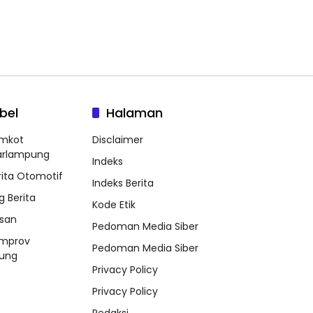
bel
Halaman
mkot
Disclaimer
arlampung
Indeks
rita Otomotif
Indeks Berita
g Berita
Kode Etik
ssan
Pedoman Media Siber
mprov
Pedoman Media Siber
ung
Privacy Policy
Privacy Policy
Redaksi