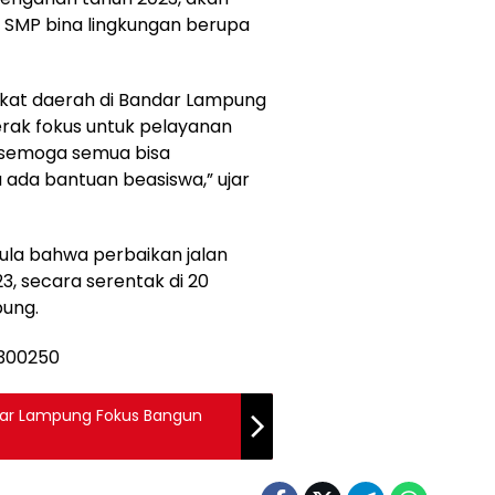
n SMP bina lingkungan berupa
angkat daerah di Bandar Lampung
erak fokus untuk pelayanan
 semoga semua bisa
a ada bantuan beasiswa,” ujar
la bahwa perbaikan jalan
3, secara serentak di 20
ung.
dar Lampung Fokus Bangun