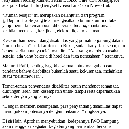
red) dalam bidang kuliner. Selain Lubi.co Cafe-Coworkingspace,
ada pula Bekal Lubi (Bengkel Kreasi Lubi) dan Nuwo Lubi.
“Rumah belajar” ini merupakan kelanjutan dari program
@Dapurdif_able yang telah mengasilkan alumni-alumni difabel
yang memiliki kemampuan dibeberapa bidang, diantaranya:
keahlian memasak, kerajinan, elektronik, dan tanaman.
Keseluruhan penyandang disabilitas yang pernah tergabung dalam
“rumah belajar” baik Lubico dan Bekal, sudah banyak tersebar, dan
beberapa diantaranya telah mandiri. “Ada yang membuka usaha
sendiri, ada yang bekerja di hotel dan juga perusahaan,” terangnya.
Menurut Rafli, penting bagi kita semua untuk mengubah cara
pandang bahwa disabilitas bukanlah suatu kekurangan, melainkan
suatu “keistimewaan”.
Teman-teman penyandang disabilitas butuh mendapat semangat,
dukungan lebih, dan kesempatan untuk tampil serta diperlakukan
setara dengan yang lainnya.
“Dengan memberi kesempatan, para penyandang disabilitas dapat
menunjukkan potensinya dengan maksimal,” ringkasnya.
Di sisi lain, Aprohan menyebutkan, kedepannya IWO Lampung
akan menggelar kegiatan-kegiatan yang bermanfaat bersama