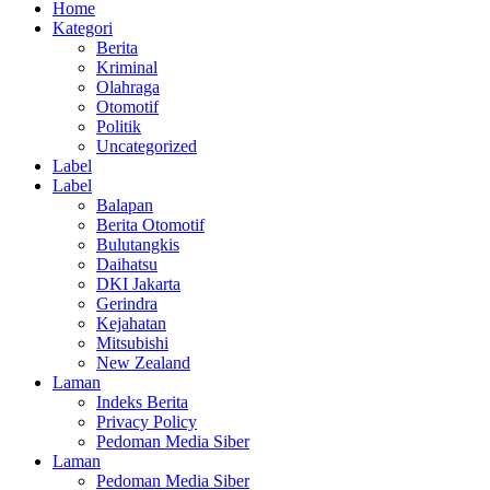
Home
Kategori
Berita
Kriminal
Olahraga
Otomotif
Politik
Uncategorized
Label
Label
Balapan
Berita Otomotif
Bulutangkis
Daihatsu
DKI Jakarta
Gerindra
Kejahatan
Mitsubishi
New Zealand
Laman
Indeks Berita
Privacy Policy
Pedoman Media Siber
Laman
Pedoman Media Siber