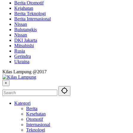
Berita Otomotif
Kejahatan
Berita Teknologi
Berita Internasional
Nissan
Bulutangkis
Nissan
DKI Jakarta
Mitsubishi
Rusia
Gerindra
Ukraina
Kilas Lampung @2017
×
Kategori
Berita
Kesehatan
Otomotif
Internasional
Teknologi