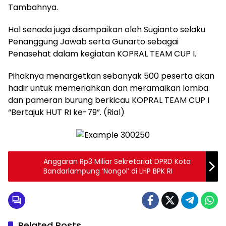
Tambahnya.
Hal senada juga disampaikan oleh Sugianto selaku
Penanggung Jawab serta Gunarto sebagai
Penasehat dalam kegiatan KOPRAL TEAM CUP I.
Pihaknya menargetkan sebanyak 500 peserta akan
hadir untuk memeriahkan dan meramaikan lomba
dan pameran burung berkicau KOPRAL TEAM CUP I
“Bertajuk HUT RI ke-79”. (Rial)
Anggaran Rp3 Miliar Sekretariat DPRD Kota
Bandarlampung ‘Nongol’ di LHP BPK RI
Related Posts