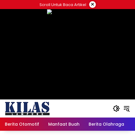
Skip
×
Scroll Untuk Baca Artikel
to
content
Berita Otomotif
Manfaat Buah
Berita Olahraga