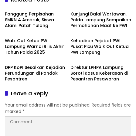
Berita
Berita
Panggung Perpisahan
Kunjungi Balai Wartawan,
SMKN 4 Ambruk, Siswa
Polda Lampung Sampaikan
Alami Patah Tulang
Permohonan Maaf ke PWI
Berita
Berita
Walk Out Ketua PWI
Kehadiran Pejabat PWI
Lampung Warnai Rilis Akhir
Pusat Picu Walk Out Ketua
Tahun Polda 2025
PWI Lampung
Berita
Berita
DPP KoPI Sesalkan Kejadian
Direktur LPHPA Lampung
Perundungan di Pondok
Soroti Kasus Kekerasan di
Pesantren
Pesantren Pesawaran
Leave a Reply
Your email address will not be published.
Required fields are
marked
*