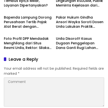
Tembus Rp5,6 Miliar,
Lingkungan RSUDAM, Publik
Layanan Dipertanyakan?
Meminta Kejelasan dari
Breaking News
Breaking News
Manajemen Rumah Sakit
Bapenda Lampung Dorong
Pakar Hukum Gindha
Perusahaan Tertib Pajak
Ansori Wayka Soroti Dosen
Alat Berat dengan
Unila Lakukan Praktik
Breaking News
Breaking News
SipakABe
Hukum Ilegal
Foto Profil DPP Mendadak
Unila Disorot!! Kasus
Menghilang dari Situs
Dugaan Penggelapan
Resmi Unila, Rektor: Silakan
Dana Ganti Rugi Lahan
Tanya ke Dekan FH
Rugikan Negara Rp3,4
Miliar
Leave a Reply
Your email address will not be published.
Required fields are
marked
*