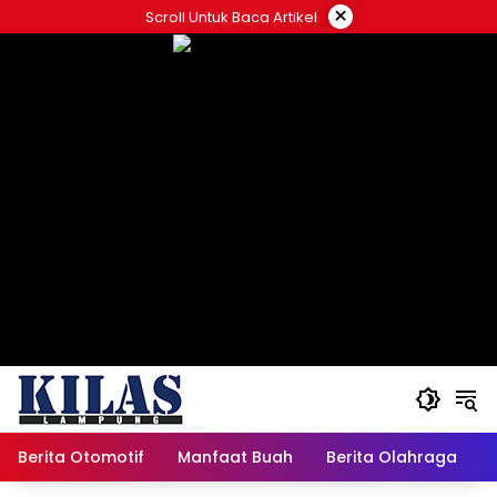
Skip
×
Scroll Untuk Baca Artikel
to
content
Berita Otomotif
Manfaat Buah
Berita Olahraga