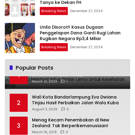
Tanya ke Dekan FH
Breaking News
December 27, 2024
Unila Disorot!! Kasus Dugaan
Penggelapan Dana Ganti Rugi Lahan
Rugikan Negara Rp3,4 Miliar
Breaking News
December 27, 2024
Popular Posts
Beberapa Manfaat Infus Water Lemo
1
Untuk Kesehatan Anda
March 13, 2023
1
Wali Kota Bandarlampung Eva Dwiana
2
Tinjau Hasil Perbaikan Jalan Wala Kuba
August 3, 2026
0
Menag Kecam Penembakan di New
3
Zealand: Tak Berperikemanusiaan!
March 16, 2019
0