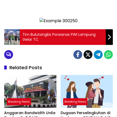
Tim Bulutangkis Porwanas PWI Lampung
Gelar TC
Related Posts
Breaking News
Breaking News
Anggaran Bandwidth Unila
Dugaan Perselingkuhan di