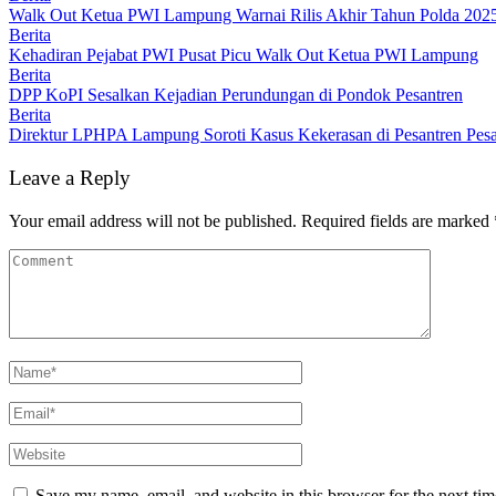
Walk Out Ketua PWI Lampung Warnai Rilis Akhir Tahun Polda 202
Berita
Kehadiran Pejabat PWI Pusat Picu Walk Out Ketua PWI Lampung
Berita
DPP KoPI Sesalkan Kejadian Perundungan di Pondok Pesantren
Berita
Direktur LPHPA Lampung Soroti Kasus Kekerasan di Pesantren Pes
Leave a Reply
Your email address will not be published.
Required fields are marked
Save my name, email, and website in this browser for the next ti