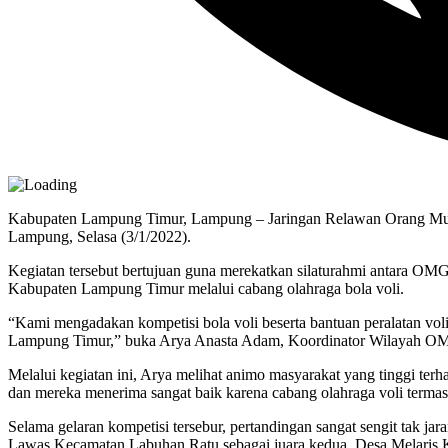
Kabupaten Lampung Timur, Lampung – Jaringan Relawan Orang Mud
Lampung, Selasa (3/1/2022).
Kegiatan tersebut bertujuan guna merekatkan silaturahmi antara OM
Kabupaten Lampung Timur melalui cabang olahraga bola voli.
“Kami mengadakan kompetisi bola voli beserta bantuan peralatan vol
Lampung Timur,” buka Arya Anasta Adam, Koordinator Wilayah 
Melalui kegiatan ini, Arya melihat animo masyarakat yang tinggi ter
dan mereka menerima sangat baik karena cabang olahraga voli terma
Selama gelaran kompetisi tersebur, pertandingan sangat sengit tak
Lawas Kecamatan Labuhan Ratu sebagai juara kedua, Desa Melaris Ke