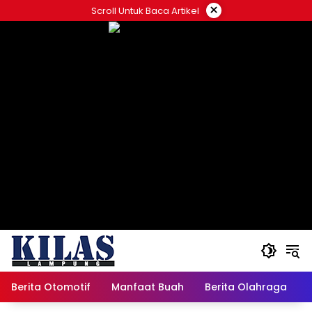
Skip
×
Scroll Untuk Baca Artikel
to
content
Berita Otomotif
Manfaat Buah
Berita Olahraga