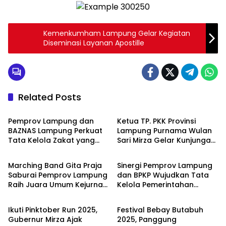
Kemenkumham Lampung Gelar Kegiatan
Diseminasi Layanan Apostille
Related Posts
Uncategorized
Uncategorized
Pemprov Lampung dan
Ketua TP. PKK Provinsi
BAZNAS Lampung Perkuat
Lampung Purnama Wulan
Tata Kelola Zakat yang
Sari Mirza Gelar Kunjungan
Uncategorized
Uncategorized
Transparan dan Akuntabel
Kerja ke Lampung Barat,
Canangkan Desa TAPIS
Marching Band Gita Praja
Sinergi Pemprov Lampung
Saburai Pemprov Lampung
dan BPKP Wujudkan Tata
Raih Juara Umum Kejurnas
Kelola Pemerintahan
Uncategorized
Uncategorized
Marching Band Piala
Akuntabel dan
Kemenpora RI 2025 Dinas
Berintegritas
Ikuti Pinktober Run 2025,
Festival Bebay Butabuh
Kominfotik Provinsi
Gubernur Mirza Ajak
2025, Panggung
Lampung