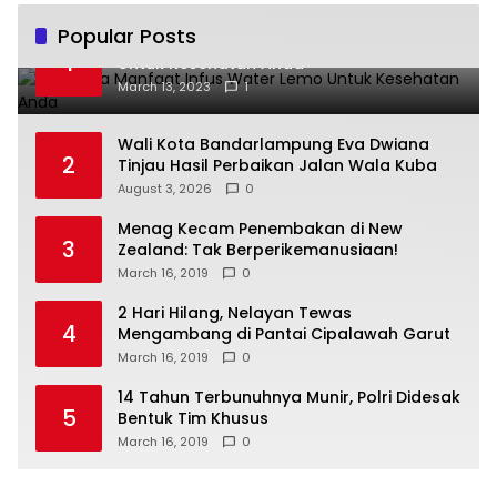
Popular Posts
Beberapa Manfaat Infus Water Lemo
1
Untuk Kesehatan Anda
March 13, 2023
1
Wali Kota Bandarlampung Eva Dwiana
2
Tinjau Hasil Perbaikan Jalan Wala Kuba
August 3, 2026
0
Menag Kecam Penembakan di New
3
Zealand: Tak Berperikemanusiaan!
March 16, 2019
0
2 Hari Hilang, Nelayan Tewas
4
Mengambang di Pantai Cipalawah Garut
March 16, 2019
0
14 Tahun Terbunuhnya Munir, Polri Didesak
5
Bentuk Tim Khusus
March 16, 2019
0