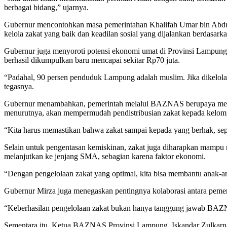
berbagai bidang,” ujarnya.
Gubernur mencontohkan masa pemerintahan Khalifah Umar bin Abdul Az
kelola zakat yang baik dan keadilan sosial yang dijalankan berdasarkan
Gubernur juga menyoroti potensi ekonomi umat di Provinsi Lampung ya
berhasil dikumpulkan baru mencapai sekitar Rp70 juta.
“Padahal, 90 persen penduduk Lampung adalah muslim. Jika dikelola 
tegasnya.
Gubernur menambahkan, pemerintah melalui BAZNAS berupaya membangu
menurutnya, akan mempermudah pendistribusian zakat kepada kelo
“Kita harus memastikan bahwa zakat sampai kepada yang berhak, sepe
Selain untuk pengentasan kemiskinan, zakat juga diharapkan mampu
melanjutkan ke jenjang SMA, sebagian karena faktor ekonomi.
“Dengan pengelolaan zakat yang optimal, kita bisa membantu anak-ana
Gubernur Mirza juga menegaskan pentingnya kolaborasi antara pe
“Keberhasilan pengelolaan zakat bukan hanya tanggung jawab BAZNA
Sementara itu, Ketua BAZNAS Provinsi Lampung, Iskandar Zulkarna