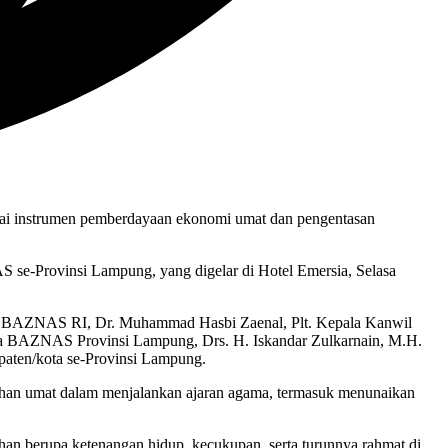
ai instrumen pemberdayaan ekonomi umat dan pengentasan
S se-Provinsi Lampung, yang digelar di Hotel Emersia, Selasa
an BAZNAS RI, Dr. Muhammad Hasbi Zaenal, Plt. Kepala Kanwil
ua BAZNAS Provinsi Lampung, Drs. H. Iskandar Zulkarnain, M.H.
aten/kota se-Provinsi Lampung.
han umat dalam menjalankan ajaran agama, termasuk menunaikan
han berupa ketenangan hidup, kecukupan, serta turunnya rahmat di