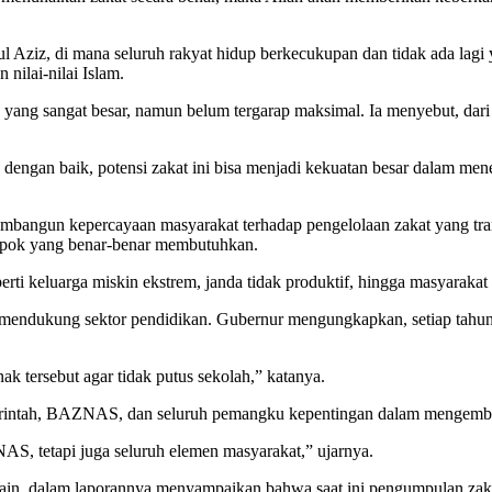
iz, di mana seluruh rakyat hidup berkecukupan dan tidak ada lagi ya
 nilai-nilai Islam.
ng sangat besar, namun belum tergarap maksimal. Ia menyebut, dari to
dengan baik, potensi zakat ini bisa menjadi kekuatan besar dalam me
n kepercayaan masyarakat terhadap pengelolaan zakat yang transpara
mpok yang benar-benar membutuhkan.
rti keluarga miskin ekstrem, janda tidak produktif, hingga masyaraka
 mendukung sektor pendidikan. Gubernur mengungkapkan, setiap tahun
k tersebut agar tidak putus sekolah,” katanya.
merintah, BAZNAS, dan seluruh pemangku kepentingan dalam mengemb
S, tetapi juga seluruh elemen masyarakat,” ujarnya.
in, dalam laporannya menyampaikan bahwa saat ini pengumpulan zaka