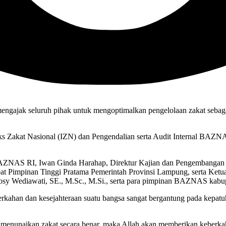
gajak seluruh pihak untuk mengoptimalkan pengelolaan zakat sebag
eks Zakat Nasional (IZN) dan Pengendalian serta Audit Internal BAZNA
dit BAZNAS RI, Iwan Ginda Harahap, Direktur Kajian dan Pengembang
at Pimpinan Tinggi Pratama Pemerintah Provinsi Lampung, serta Ket
sy Wediawati, SE., M.Sc., M.Si., serta para pimpinan BAZNAS kabup
han dan kesejahteraan suatu bangsa sangat bergantung pada kepatu
k menunaikan zakat secara benar, maka Allah akan memberikan keberka