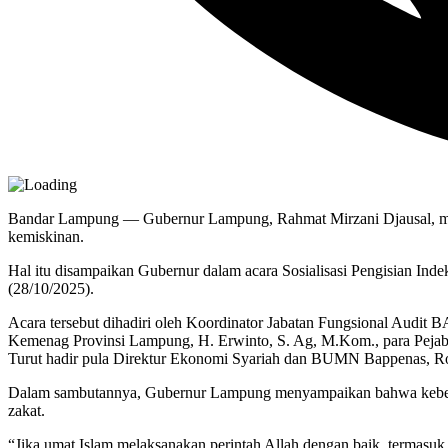
Bandar Lampung — Gubernur Lampung, Rahmat Mirzani Djausal, men
kemiskinan.
Hal itu disampaikan Gubernur dalam acara Sosialisasi Pengisian Ind
(28/10/2025).
Acara tersebut dihadiri oleh Koordinator Jabatan Fungsional Au
Kemenag Provinsi Lampung, H. Erwinto, S. Ag, M.Kom., para Pejab
Turut hadir pula Direktur Ekonomi Syariah dan BUMN Bappenas, Ro
Dalam sambutannya, Gubernur Lampung menyampaikan bahwa keberka
zakat.
“Jika umat Islam melaksanakan perintah Allah dengan baik, termasu