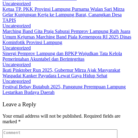
Uncategorized
Ketua TP. PKK Provinsi Lampung Purnama Wulan Sari Mirza
Gelar Kunjungan Kerja ke Lampung Barat, Canangkan Desa
TAPIS
Uncategorized
Marching Band Gita Praja Saburai Pemprov Lampung Raih Juara
Umum Kejurnas Marching Band Piala Kemenpora RI 2025 Dinas
Kominfotik Provinsi Lampung
Uncategorized
Sinergi Pemprov Lampung dan BPKP Wujudkan Tata Kelola
Pemerintahan Akuntabel dan Berintegritas
Uncategorized
Ikuti Pinktober Run 2025, Gubernur Mirza Ajak Masyarakat
Waspadai Kanker Payudara Lewat Gaya Hidup Sehat
Uncategorized
Festival Bebay Butabuh 2025, Panggung Perempuan Lampung
Lestarikan Budaya Daerah
Leave a Reply
Your email address will not be published.
Required fields are
marked
*