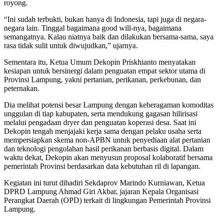
royong.
“Ini sudah terbukti, bukan hanya di Indonesia, tapi juga di negara-
negara lain. Tinggal bagaimana good will-nya, bagaimana
semangatnya. Kalau niatnya baik dan dilakukan bersama-sama, saya
rasa tidak sulit untuk diwujudkan,” ujarnya.
Sementara itu, Ketua Umum Dekopin Priskhianto menyatakan
kesiapan untuk bersinergi dalam penguatan empat sektor utama di
Provinsi Lampung, yakni pertanian, perikanan, perkebunan, dan
peternakan.
Dia melihat potensi besar Lampung dengan keberagaman komoditas
unggulan di tiap kabupaten, serta mendukung gagasan hilirisasi
melalui pengadaan dryer dan penguatan koperasi desa. Saat ini
Dekopin tengah menjajaki kerja sama dengan pelaku usaha serta
mempersiapkan skema non-APBN untuk penyediaan alat pertanian
dan teknologi pengolahan hasil perikanan berbasis digital. Dalam
waktu dekat, Dekopin akan menyusun proposal kolaboratif bersama
pemerintah Provinsi berdasarkan data kebutuhan ril di lapangan.
Kegiatan ini turut dihadiri Sekdaprov Marindo Kurniawan, Ketua
DPRD Lampung Ahmad Giri Akbar, jajaran Kepala Organisasi
Perangkat Daerah (OPD) terkait di lingkungan Pemerintah Provinsi
Lampung.