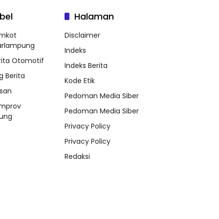
bel
Halaman
mkot
Disclaimer
arlampung
Indeks
rita Otomotif
Indeks Berita
g Berita
Kode Etik
ssan
Pedoman Media Siber
mprov
Pedoman Media Siber
ung
Privacy Policy
Privacy Policy
Redaksi