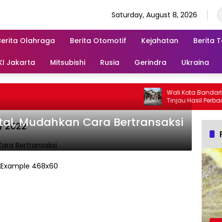
Saturday, August 8, 2026
Berita Olahraga
Berita Otomotif
Kejahatan
Berita 
KI Jakarta
Mitsubishi
Rusia
Gerindra
Ukraina
Wali Kota Bandarlam
Tinjau Hasil Perbaika
ital, Mudahkan Cara Bertransaksi
) 2022