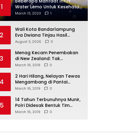
Beberapa Manfaat Infus
1
Water Lemo Untuk Kesehatan
Anda
March 13, 2023
1
Wali Kota Bandarlampung
2
Eva Dwiana Tinjau Hasil
Perbaikan Jalan Wala Kuba
August 3, 2026
0
Menag Kecam Penembakan
3
di New Zealand: Tak
Berperikemanusiaan!
March 16, 2019
0
2 Hari Hilang, Nelayan Tewas
4
Mengambang di Pantai
Cipalawah Garut
March 16, 2019
0
14 Tahun Terbunuhnya Munir,
5
Polri Didesak Bentuk Tim
Khusus
March 16, 2019
0