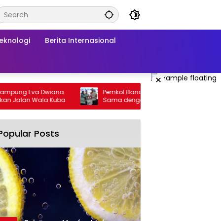
Teknologi
Berita Internasional
×
pung Eva Dwiana
Pemkot Bandarlampung Jalin Kerja
n Jalan Wala Kuba
Sama dengan Pemkab Solok, Perkuat
Ketahanan Pangan dan Kendalikan
Inflasi
Popular Posts