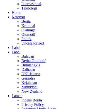
Internasional
Teknologi
Home
Kategori
Berita
Kriminal
Olahraga
Otomotif
Politik
Uncategorized
Label
Label
Balapan
Berita Otomotif
Bulutangkis
Daihatsu
DKI Jakarta
Gerindra
Kejahatan
Mitsubishi
New Zealand
Laman
Indeks Berita
Privacy Policy
Pedoman Media Siber