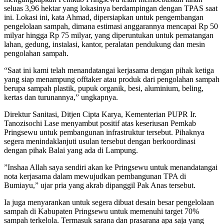
seluas 3,96 hektar yang lokasinya berdampingan dengan TPAS saat
ini. Lokasi ini, kata Ahmad, dipersiapkan untuk pengembangan
pengelolaan sampah, dimana estimasi anggarannya mencapai Rp 50
milyar hingga Rp 75 milyar, yang diperuntukan untuk pematangan
lahan, gedung, instalasi, kantor, peralatan pendukung dan mesin
pengolahan sampah.
“Saat ini kami telah menandatangai kerjasama dengan pihak ketiga
yang siap menampung offtaker atau produk dari pengolahan sampah
berupa sampah plastik, pupuk organik, besi, aluminium, beling,
kertas dan turunannya,” ungkapnya.
Direktur Sanitasi, Ditjen Cipta Karya, Kementerian PUPR Ir.
Tanozisochi Lase menyambut positif atas keseriusan Pemkab
Pringsewu untuk pembangunan infrastruktur tersebut. Pihaknya
segera menindaklanjuti usulan tersebut dengan berkoordinasi
dengan pihak Balai yang ada di Lampung.
”Inshaa Allah saya sendiri akan ke Pringsewu untuk menandatangai
nota kerjasama dalam mewujudkan pembangunan TPA di
Bumiayu,” ujar pria yang akrab dipanggil Pak Anas tersebut.
Ia juga menyarankan untuk segera dibuat desain besar pengelolaan
sampah di Kabupaten Pringsewu untuk memenuhi target 70%
sampah terkelola. Termasuk sarana dan prasarana apa saja yang