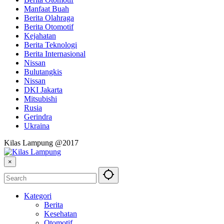
Manfaat Buah
Berita Olahraga
Berita Otomotif
Kejahatan
Berita Teknologi
Berita Internasional
Nissan
Bulutangkis
Nissan
DKI Jakarta
Mitsubishi
Rusia
Gerindra
Ukraina
Kilas Lampung @2017
×
Kategori
Berita
Kesehatan
Otomotif