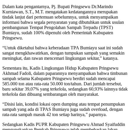
Dalam kata pengantarnya, Pj. Bupati Pringsewu Dr.Marindo
Kurniawan, S.T., M.T. mengatakan kedatangannya merupakan
tindak lanjut dari pertemuan sebelumnya, untuk menyampaikan
informasi bahwa segala persyaratan yang dibutuhkan untuk usulan
pembangunan Tempat Pengolahan Sampah Terpadu (TPST)
Bumiayu, sudah 100% dipenuhi oleh Pemerintah Kabupaten
Pringsewu.
“Untuk diketahui bahwa keberadaan TPA Bumiayu saat ini sudah
sangat mengkhawatirkan, dengan tumpukan sampah yang semakin
meningkat, dan rawan mencemari lingkungan sekitar,” katanya.
Sementara itu, Kadis Lingkungan Hidup Kabupaten Pringsewu
Akhmad Fadoli, dalam paparannya menyampaikan bahwa timbunan
sampah selama Kabupaten Pringsewu berdiri sudah mencapai
585.000 ton atau rata-rata 50.000 ton/tahun. Dari jumlah tersebut,
baru sekitar 39,07% yang terkelola, sedangkan 60,93% lainnya tidak
terkelola dan dibuang sembarangan oleh masyarakat.
“Disisi lain, kondisi lokasi open dumping atau tempat penumpukan
sampah yang ada di TPAS Bumiayu juga sudah overload, dengan
rata-rata sampah masuk 42 ton setiap harinya,” paparnya.
Sedangkan Kadis PUPR Kabupaten Pringsewu Ahmad Syaifuddin
mengungkapkan Pemkab Pringsewu telah membebaskan lahan