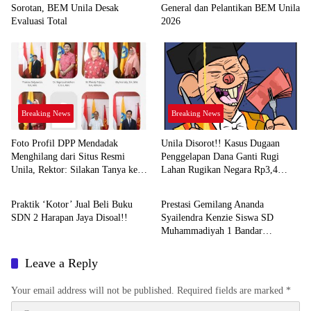
Sorotan, BEM Unila Desak
General dan Pelantikan BEM Unila
Evaluasi Total
2026
Breaking News
Breaking News
Foto Profil DPP Mendadak
Unila Disorot!! Kasus Dugaan
Menghilang dari Situs Resmi
Penggelapan Dana Ganti Rugi
Unila, Rektor: Silakan Tanya ke
Lahan Rugikan Negara Rp3,4
Bandarlampung
Pendidikan
Dekan FH
Miliar
Praktik ‘Kotor’ Jual Beli Buku
Prestasi Gemilang Ananda
SDN 2 Harapan Jaya Disoal!!
Syailendra Kenzie Siswa SD
Muhammadiyah 1 Bandar
Lampung
Leave a Reply
Your email address will not be published.
Required fields are marked
*