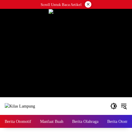
Skip
×
Scroll Untuk Baca Artikel
to
content
Berita Otomotif
Manfaat Buah
Berita Olahraga
Berita Otomoti