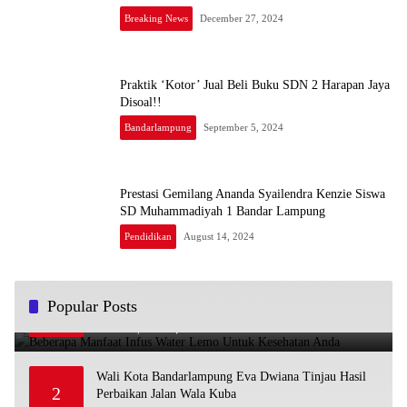
Breaking News
December 27, 2024
Praktik ‘Kotor’ Jual Beli Buku SDN 2 Harapan Jaya
Disoal!!
Bandarlampung
September 5, 2024
Prestasi Gemilang Ananda Syailendra Kenzie Siswa
SD Muhammadiyah 1 Bandar Lampung
Pendidikan
August 14, 2024
Beberapa Manfaat Infus Water Lemo Untuk Kesehatan
Popular Posts
1
Anda
March 13, 2023
1
Wali Kota Bandarlampung Eva Dwiana Tinjau Hasil
2
Perbaikan Jalan Wala Kuba