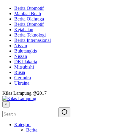
Berita Otomotif
Manfaat Buah
Berita Olahraga
Berita Otomotif
Kejahatan
Berita Teknologi
Berita Internasional
Nissan
Bulutangkis
Nissan
DKI Jakarta
Mitsubishi
Rusia
Gerindra
Ukraina
Kilas Lampung @2017
×
Kategori
Berita