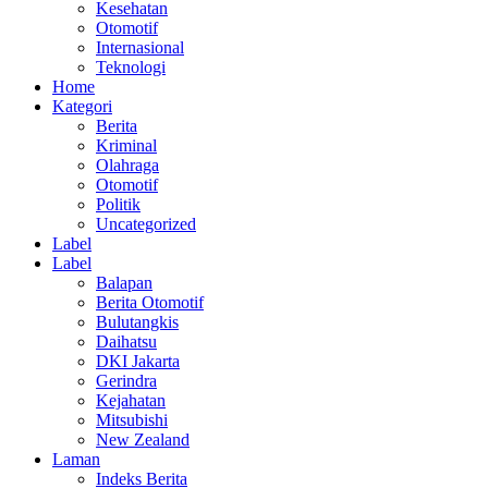
Kesehatan
Otomotif
Internasional
Teknologi
Home
Kategori
Berita
Kriminal
Olahraga
Otomotif
Politik
Uncategorized
Label
Label
Balapan
Berita Otomotif
Bulutangkis
Daihatsu
DKI Jakarta
Gerindra
Kejahatan
Mitsubishi
New Zealand
Laman
Indeks Berita