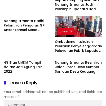
Pengajian
Nanang Ermanto Jadi
Pemimpin Upacara Hari
Lamsel Okt
Santri Nasional Tahun 2022
Nanang Ermanto Hadiri
Pelantikan Pengurus GP
Ansor Lamsel Masa
Lamsel Okt
Khidmat 2021-2025
Ombudsman Lakukan
Penilaian Penyelenggaraan
Pelayanan Publik kepada
Lamsel Okt
Lamsel Okt
DPMPTSP Lamsel
49 Stan UMKM Tampil
Nanang Ermanto Resmikan
dalam Jati Agung Fair
Jalan Poros Desa Sumber
2022
Sari dan Desa Kedaung
Leave a Reply
Your email address will not be published.
Required fields are
marked
*