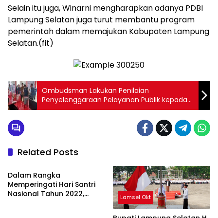
Selain itu juga, Winarni mengharapkan adanya PDBI
Lampung Selatan juga turut membantu program
pemerintah dalam memajukan Kabupaten Lampung
Selatan.(fit)
Ombudsman Lakukan Penilaian
Penyelenggaraan Pelayanan Publik kepada
DPMPTSP Lamsel
Related Posts
Lamsel Okt
Dalam Rangka
Memperingati Hari Santri
Nasional Tahun 2022,
Lamsel Okt
Pemerintah Kabupaten
Lampung Selatan Gelar
Bupati Lampung Selatan H.