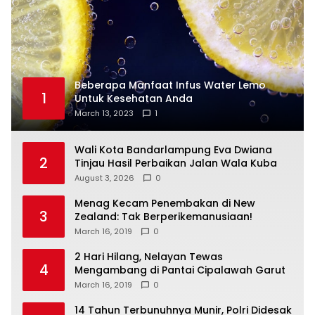
Beberapa Manfaat Infus Water Lemo
1
Untuk Kesehatan Anda
March 13, 2023
1
Wali Kota Bandarlampung Eva Dwiana
2
Tinjau Hasil Perbaikan Jalan Wala Kuba
August 3, 2026
0
Menag Kecam Penembakan di New
3
Zealand: Tak Berperikemanusiaan!
March 16, 2019
0
2 Hari Hilang, Nelayan Tewas
4
Mengambang di Pantai Cipalawah Garut
March 16, 2019
0
14 Tahun Terbunuhnya Munir, Polri Didesak