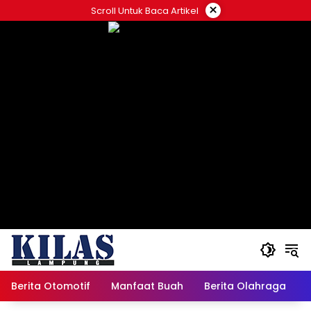
Skip
×
Scroll Untuk Baca Artikel
to
content
Berita Otomotif
Manfaat Buah
Berita Olahraga