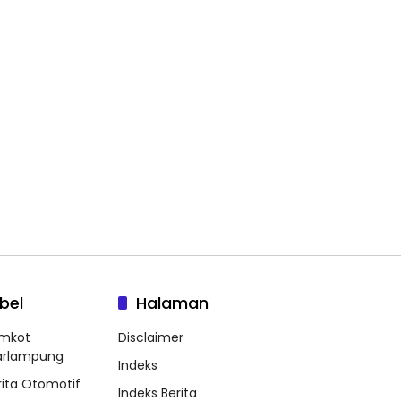
bel
Halaman
mkot
Disclaimer
arlampung
Indeks
rita Otomotif
Indeks Berita