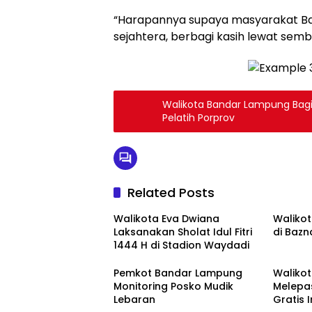
“Harapannya supaya masyarakat Ba
sejahtera, berbagi kasih lewat semb
Walikota Bandar Lampung Bagik
Pelatih Porprov
Related Posts
Walikota Eva Dwiana
Walikot
Laksanakan Sholat Idul Fitri
di Baz
1444 H di Stadion Waydadi
Pemkot Bandar Lampung
Waliko
Monitoring Posko Mudik
Melepa
Lebaran
Gratis 