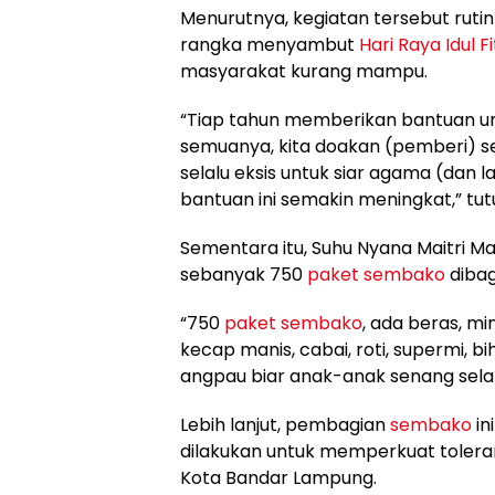
Menurutnya, kegiatan tersebut rutin
rangka menyambut
Hari Raya Idul Fi
masyarakat kurang mampu.
“Tiap tahun memberikan bantuan untu
semuanya, kita doakan (pemberi) se
selalu eksis untuk siar agama (dan la
bantuan ini semakin meningkat,” tutu
Sementara itu, Suhu Nyana Maitri M
sebanyak 750
paket sembako
dibag
“750
paket sembako
, ada beras, min
kecap manis, cabai, roti, supermi, bi
angpau biar anak-anak senang selama 
Lebih lanjut, pembagian
sembako
in
dilakukan untuk memperkuat tolera
Kota Bandar Lampung.