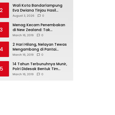
Wali Kota Bandarlampung
2
Eva Dwiana Tinjau Hasil
Perbaikan Jalan Wala Kuba
August 3, 2026
0
Menag Kecam Penembakan
3
di New Zealand: Tak
Berperikemanusiaan!
March 16, 2019
0
2 Hari Hilang, Nelayan Tewas
4
Mengambang di Pantai
Cipalawah Garut
March 16, 2019
0
14 Tahun Terbunuhnya Munir,
5
Polri Didesak Bentuk Tim
Khusus
March 16, 2019
0