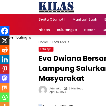
Skip
to
content
Berita Otomotif
Manfaat Buah
Nissan
Bulutangkis
Nissan
D
×
Home
Kota April
Kota April
Eva Dwiana Bers
Lampung Salurka
Masyarakat
AdminKL
2 Min Read
April 17, 2023