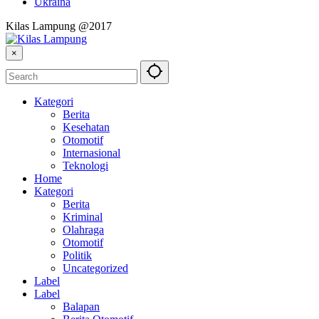
Ukraina
Kilas Lampung @2017
×
Kategori
Berita
Kesehatan
Otomotif
Internasional
Teknologi
Home
Kategori
Berita
Kriminal
Olahraga
Otomotif
Politik
Uncategorized
Label
Label
Balapan