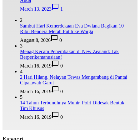
Anda
March 13, 2023
1
2
Sambut Hari Kemerdekaan Eva Dwiana Bagikan 10
Ribu Bendera Merah Putih ke Warga
August 8, 2026
0
3
Menag Kecam Penembakan di New Zealand: Tak
Berperikemanusiaan!
March 16, 2019
0
4
2 Hari Hilang, Nelayan Tewas Mengambang di Pantai
Cipalawah Garut
March 16, 2019
0
5
14 Tahun Terbunuhnya Munir, Polri Didesak Bentuk
Tim Khusus
March 16, 2019
0
Kategori