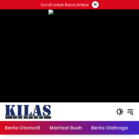
Skip
×
Scroll Untuk Baca Artikel
to
content
Berita Otomotif
Manfaat Buah
Berita Olahraga