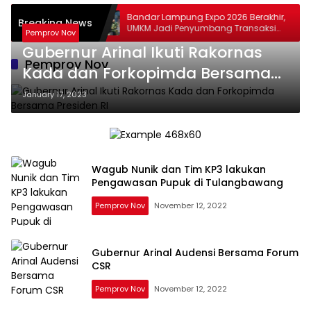
erja
Bandar Lampung Expo 2026 Berakhir,
Breaking News
erkuat
UMKM Jadi Penyumbang Transaksi
Pemprov Nov
likan
Terbesar
Gubernur Arinal Ikuti Rakornas
Pemprov Nov
Kada dan Forkopimda Bersama
Presiden RI
January 17, 2023
Wagub Nunik dan Tim KP3 lakukan
Pengawasan Pupuk di Tulangbawang
Pemprov Nov
November 12, 2022
Gubernur Arinal Audensi Bersama Forum
CSR
Pemprov Nov
November 12, 2022