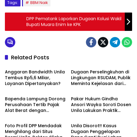
Tags:
BBM Naik
DPP Pematank Laporkan Dugaan Kolusi Wakil
Bupati Muara Enim ke KPK
Related Posts
Breaking News
Breaking News
Anggaran Bandwidth Unila
Dugaan Perselingkuhan di
Tembus Rp5,6 Miliar,
Lingkungan RSUDAM, Publik
Layanan Dipertanyakan?
Meminta Kejelasan dari
Breaking News
Breaking News
Manajemen Rumah Sakit
Bapenda Lampung Dorong
Pakar Hukum Gindha
Perusahaan Tertib Pajak
Ansori Wayka Soroti Dosen
Alat Berat dengan
Unila Lakukan Praktik
Breaking News
Breaking News
SipakABe
Hukum Ilegal
Foto Profil DPP Mendadak
Unila Disorot!! Kasus
Menghilang dari Situs
Dugaan Penggelapan