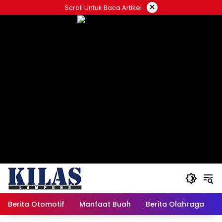
Skip
×
Scroll Untuk Baca Artikel
to
content
Berita Otomotif
Manfaat Buah
Berita Olahraga