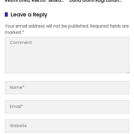
Resmi Unila, Rektor: Silakan
Dana Ganti Rugi Lahan
Tanya ke Dekan FH
Rugikan Negara Rp3,4
Miliar
Leave a Reply
Your email address will not be published.
Required fields are
marked
*