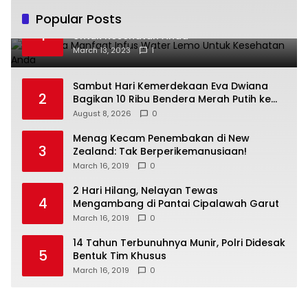
Popular Posts
Beberapa Manfaat Infus Water Lemo
1
Untuk Kesehatan Anda
March 13, 2023
1
Sambut Hari Kemerdekaan Eva Dwiana
2
Bagikan 10 Ribu Bendera Merah Putih ke
Warga
August 8, 2026
0
Menag Kecam Penembakan di New
3
Zealand: Tak Berperikemanusiaan!
March 16, 2019
0
2 Hari Hilang, Nelayan Tewas
4
Mengambang di Pantai Cipalawah Garut
March 16, 2019
0
14 Tahun Terbunuhnya Munir, Polri Didesak
5
Bentuk Tim Khusus
March 16, 2019
0