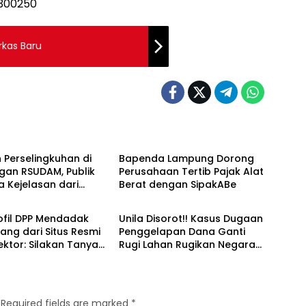
kas Baru
ng News
Breaking News
Perselingkuhan di
Bapenda Lampung Dorong
gan RSUDAM, Publik
Perusahaan Tertib Pajak Alat
 Kejelasan dari
Berat dengan SipakABe
ng News
Breaking News
men Rumah Sakit
ofil DPP Mendadak
Unila Disorot!! Kasus Dugaan
ang dari Situs Resmi
Penggelapan Dana Ganti
Rektor: Silakan Tanya
Rugi Lahan Rugikan Negara
an FH
Rp3,4 Miliar
Required fields are marked
*