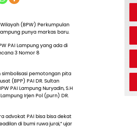
Wilayah (BPW) Perkumpulan
i Lampung punya markas baru.
 BPW PAI Lampung yang ada di
encana 3 Nomor 8
 simbolisasi pemotongan pita
sat (BPP) PAI DR. Sultan
t BPW PAI Lampung Nuryadin, S.H
ampung Irjen Pol (purn) DR.
a advokat PAI bisa bisa dekat
ilan di bumi ruwa jurai,” ujar