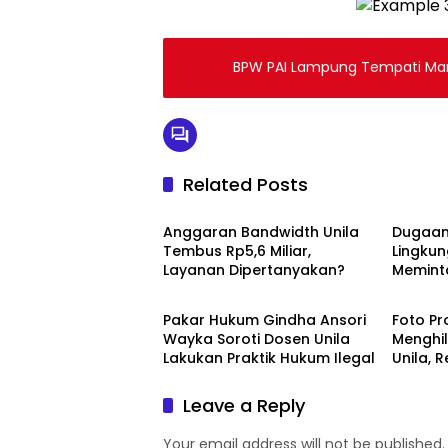
BPW PAI Lampung Tempati Mar
Related Posts
Breaking News
Breaki
Anggaran Bandwidth Unila
Dugaan 
Tembus Rp5,6 Miliar,
Lingkun
Layanan Dipertanyakan?
Meminta
Breaking News
Breaki
Manaje
Pakar Hukum Gindha Ansori
Foto Pr
Wayka Soroti Dosen Unila
Menghil
Lakukan Praktik Hukum Ilegal
Unila, 
ke Dek
Leave a Reply
Your email address will not be published.