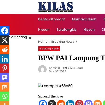
Skip
to
content
Berita Otomotif
Manfaat Buah
Nissan
Bulutangkis
Nissan
D
×
Home
Breaking News
Breaking News
BPW PAI Lampung Te
AdminKL
2 Min Read
May 10, 2023
Spread the love