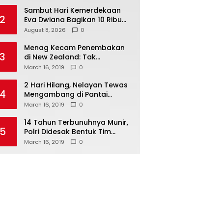
Sambut Hari Kemerdekaan
2
Eva Dwiana Bagikan 10 Ribu
Bendera Merah Putih ke
August 8, 2026
0
Warga
Menag Kecam Penembakan
3
di New Zealand: Tak
Berperikemanusiaan!
March 16, 2019
0
2 Hari Hilang, Nelayan Tewas
4
Mengambang di Pantai
Cipalawah Garut
March 16, 2019
0
14 Tahun Terbunuhnya Munir,
5
Polri Didesak Bentuk Tim
Khusus
March 16, 2019
0