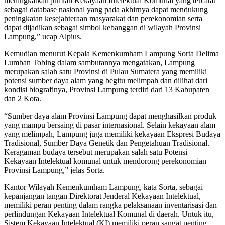
meningkatkan jumlah Kekayaan Intelektual Komunal yang tercatat
sebagai database nasional yang pada akhirnya dapat mendukung
peningkatan kesejahteraan masyarakat dan perekonomian serta
dapat dijadikan sebagai simbol kebanggan di wilayah Provinsi
Lampung,” ucap Alpius.
Kemudian menurut Kepala Kemenkumham Lampung Sorta Delima
Lumban Tobing dalam sambutannya mengatakan, Lampung
merupakan salah satu Provinsi di Pulau Sumatera yang memiliki
potensi sumber daya alam yang begitu melimpah dan dilihat dari
kondisi biografinya, Provinsi Lampung terdiri dari 13 Kabupaten
dan 2 Kota.
“Sumber daya alam Provinsi Lampung dapat menghasilkan produk
yang mampu bersaing di pasar internasional. Selain kekayaan alam
yang melimpah, Lampung juga memiliki kekayaan Ekspresi Budaya
Tradisional, Sumber Daya Genetik dan Pengetahuan Tradisional.
Keragaman budaya tersebut merupakan salah satu Potensi
Kekayaan Intelektual komunal untuk mendorong perekonomian
Provinsi Lampung,” jelas Sorta.
Kantor Wilayah Kemenkumham Lampung, kata Sorta, sebagai
kepanjangan tangan Direktorat Jenderal Kekayaan Intelektual,
memiliki peran penting dalam rangka pelaksanaan inventarisasi dan
perlindungan Kekayaan Intelektual Komunal di daerah. Untuk itu,
Sistem Kekayaan Intelektual (KI) memiliki peran sangat penting