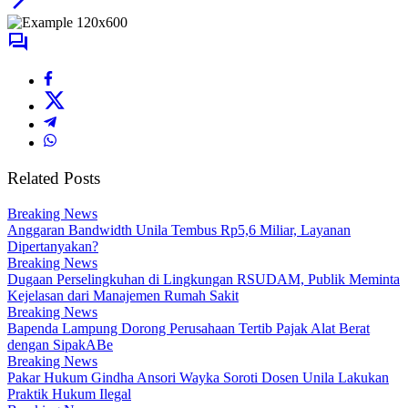
Related Posts
Breaking News
Anggaran Bandwidth Unila Tembus Rp5,6 Miliar, Layanan
Dipertanyakan?
Breaking News
Dugaan Perselingkuhan di Lingkungan RSUDAM, Publik Meminta
Kejelasan dari Manajemen Rumah Sakit
Breaking News
Bapenda Lampung Dorong Perusahaan Tertib Pajak Alat Berat
dengan SipakABe
Breaking News
Pakar Hukum Gindha Ansori Wayka Soroti Dosen Unila Lakukan
Praktik Hukum Ilegal