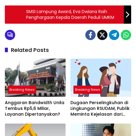
SMSI Lampung Award, Eva Dwiana Raih
Penghargaan Kepala Daerah Peduli UMKM
Related Posts
Breaking News
Breaking News
Anggaran Bandwidth Unila
Dugaan Perselingkuhan di
Tembus Rp5,6 Miliar,
Lingkungan RSUDAM, Publik
Layanan Dipertanyakan?
Meminta Kejelasan dari
Manajemen Rumah Sakit