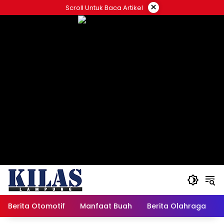
Skip
×
Scroll Untuk Baca Artikel
to
content
Berita Otomotif
Manfaat Buah
Berita Olahraga