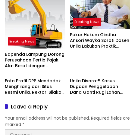
Breaking News
Pakar Hukum Gindha
Ansori Wayka Soroti Dosen
Breaking News
Unila Lakukan Praktik
Hukum Ilegal
Bapenda Lampung Dorong
Perusahaan Tertib Pajak
Alat Berat dengan
Breaking News
Breaking News
SipakABe
Foto Profil DPP Mendadak
Unila Disorot!! Kasus
Menghilang dari Situs
Dugaan Penggelapan
Resmi Unila, Rektor: Silakan
Dana Ganti Rugi Lahan
Tanya ke Dekan FH
Rugikan Negara Rp3,4
Miliar
Leave a Reply
Your email address will not be published.
Required fields are
marked
*