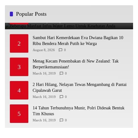
Beberapa Manfaat Infus Water Lemo Untuk Kesehatan
Popular Posts
1
Anda
March 13, 2023
1
Sambut Hari Kemerdekaan Eva Dwiana Bagikan 10
2
Ribu Bendera Merah Putih ke Warga
August 8, 2026
0
Menag Kecam Penembakan di New Zealand: Tak
3
Berperikemanusiaan!
March 16, 2019
0
2 Hari Hilang, Nelayan Tewas Mengambang di Pantai
4
Cipalawah Garut
March 16, 2019
0
14 Tahun Terbunuhnya Munir, Polri Didesak Bentuk
5
Tim Khusus
March 16, 2019
0