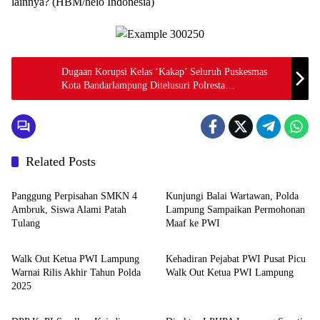
lainnya? (HBM/helo Indonesia)
Dugaan Korupsi Kelas ‘Kakap’ Seluruh Puskesmas
Kota Bandarlampung Ditelusuri Polresta
Bandarlampung??
Related Posts
Berita
Berita
Panggung Perpisahan SMKN 4
Kunjungi Balai Wartawan, Polda
Ambruk, Siswa Alami Patah
Lampung Sampaikan Permohonan
Tulang
Maaf ke PWI
Berita
Berita
Walk Out Ketua PWI Lampung
Kehadiran Pejabat PWI Pusat Picu
Warnai Rilis Akhir Tahun Polda
Walk Out Ketua PWI Lampung
2025
Berita
Berita