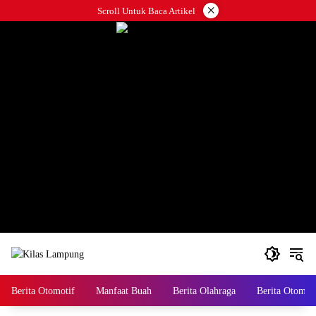
Skip
×
Scroll Untuk Baca Artikel
to
content
Berita Otomotif
Manfaat Buah
Berita Olahraga
Berita Otomoti