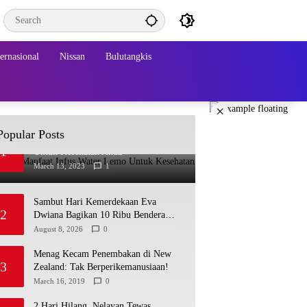
ternasional
Nissan
Bulutangkis
×
Popular Posts
Beberapa Manfaat Infus Water Lemo
1
Untuk Kesehatan Anda
March 13, 2023
1
Sambut Hari Kemerdekaan Eva
2
Dwiana Bagikan 10 Ribu Bendera
Merah Putih ke Warga
August 8, 2026
0
Menag Kecam Penembakan di New
3
Zealand: Tak Berperikemanusiaan!
March 16, 2019
0
2 Hari Hilang, Nelayan Tewas