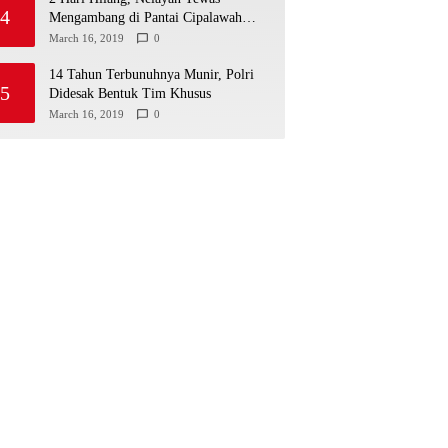
4
Mengambang di Pantai Cipalawah
Garut
March 16, 2019
0
14 Tahun Terbunuhnya Munir, Polri
5
Didesak Bentuk Tim Khusus
March 16, 2019
0