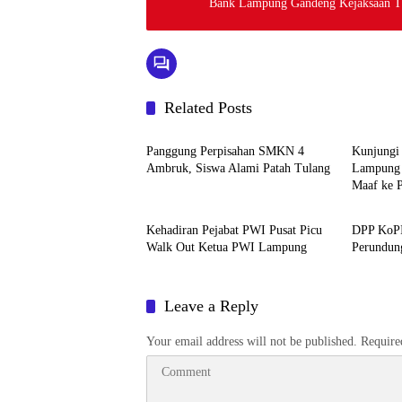
Bank Lampung Gandeng Kejaksaan T
Related Posts
Berita
Berita
Panggung Perpisahan SMKN 4
Kunjungi
Ambruk, Siswa Alami Patah Tulang
Lampung
Maaf ke 
Berita
Berita
Kehadiran Pejabat PWI Pusat Picu
DPP KoPI
Walk Out Ketua PWI Lampung
Perundun
Leave a Reply
Your email address will not be published.
Require