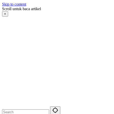
Skip to content
Scroll untuk baca artikel
×
Berita Otomotif
Manfaat Buah
Berita Olahraga
Berita Otomotif
Kejahatan
Berita Teknologi
Berita Internasional
Nissan
Bulutangkis
Nissan
DKI Jakarta
Mitsubishi
Rusia