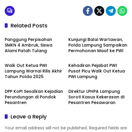
Related Posts
Berita
Berita
Panggung Perpisahan
Kunjungi Balai Wartawan,
SMKN 4 Ambruk, Siswa
Polda Lampung Sampaikan
Alami Patah Tulang
Permohonan Maaf ke PWI
Berita
Berita
Walk Out Ketua PWI
Kehadiran Pejabat PWI
Lampung Warnai Rilis Akhir
Pusat Picu Walk Out Ketua
Tahun Polda 2025
PWI Lampung
Berita
Berita
DPP KoPI Sesalkan Kejadian
Direktur LPHPA Lampung
Perundungan di Pondok
Soroti Kasus Kekerasan di
Pesantren
Pesantren Pesawaran
Leave a Reply
Your email address will not be published.
Required fields are