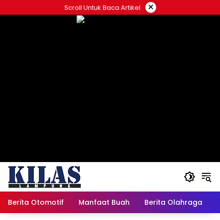
Skip
×
Scroll Untuk Baca Artikel
to
content
Berita Otomotif
Manfaat Buah
Berita Olahraga