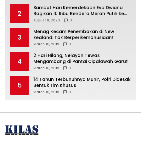
Sambut Hari Kemerdekaan Eva Dwiana
2
Bagikan 10 Ribu Bendera Merah Putih ke
Warga
August 8, 2026
0
Menag Kecam Penembakan di New
3
Zealand: Tak Berperikemanusiaan!
March 16, 2019
0
2 Hari Hilang, Nelayan Tewas
4
Mengambang di Pantai Cipalawah Garut
March 16, 2019
0
14 Tahun Terbunuhnya Munir, Polri Didesak
5
Bentuk Tim Khusus
March 16, 2019
0