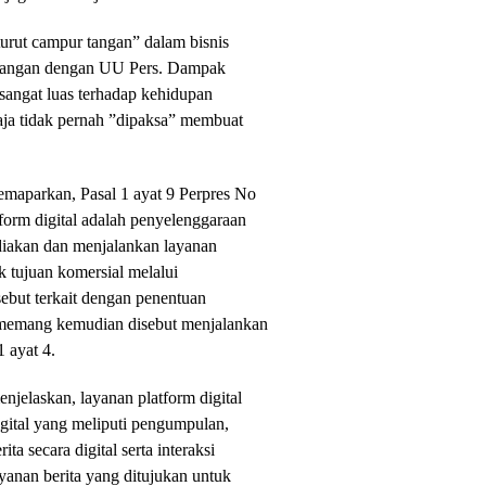
“turut campur tangan” dalam bisnis
entangan dengan UU Pers. Dampak
sangat luas terhadap kehidupan
aja tidak pernah ”dipaksa” membuat
emaparkan, Pasal 1 ayat 9 Perpres No
orm digital adalah penyelenggaraan
ediakan dan menjalankan layanan
k tujuan komersial melalui
ebut terkait dengan penentuan
a memang kemudian disebut menjalankan
1 ayat 4.
njelaskan, layanan platform digital
igital yang meliputi pengumpulan,
ta secara digital serta interaksi
yanan berita yang ditujukan untuk