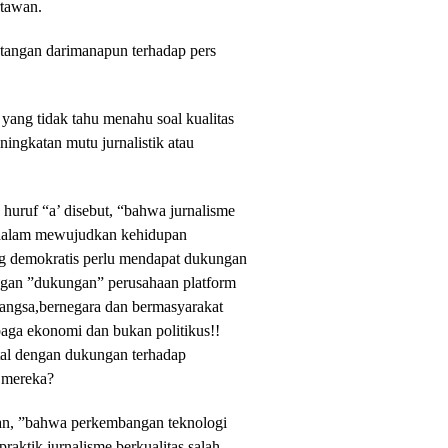
rtawan.
 tangan darimanapun terhadap pers
 yang tidak tahu menahu soal kualitas
ningkatan mutu jurnalistik atau
uruf “a’ disebut, “bahwa jurnalisme
ng dalam mewujudkan kehidupan
ng demokratis perlu mendapat dukungan
ungan ”dukungan” perusahaan platform
angsa,bernegara dan bermasyarakat
aga ekonomi dan bukan politikus!!
tal dengan dukungan terhadap
t mereka?
an, ”bahwa perkembangan teknologi
aktik jurnalisme berkualitas salah