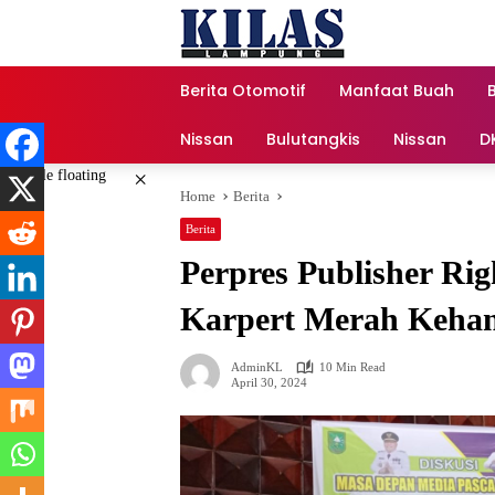
Skip
to
content
Berita Otomotif
Manfaat Buah
Nissan
Bulutangkis
Nissan
D
×
Home
Berita
Berita
Perpres Publisher Ri
Karpert Merah Kehan
AdminKL
10 Min Read
April 30, 2024