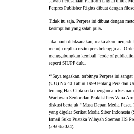
Jawab Perusahaan Platform Digital untuk Me
Perpres Publisher Rights dibuat dengan filoso
Tidak itu saja, Perpres ini dibuat dengan me
kesimpulan yang salah pula.
Jika nanti dilaksanakan, maka akan menjadi 
menuju replika rezim pers belenggu ala Or
menggabungkan kembali “code of publication
seperti SIUPP dulu.
‘”Saya tegaskan, terbitnya Perpres ini san
(UU) No 40 Tahun 1999 tentang Pers dan 
tentang Hak Cipta serta mengancam kesinam
Wartawan Senior dan Praktisi Pers Wina Ar
diskusi bertajuk ‘’Masa Depan Media Pasca T
yang digelar Serikat Media Siber Indonesia
Ismail Suko Pustaka Wilayah Soeman HS Pro
(29/04/2024).