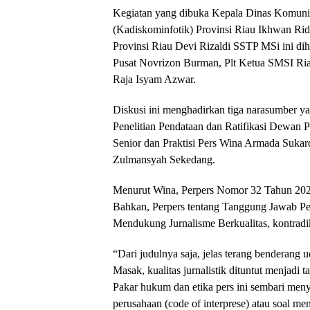
Kegiatan yang dibuka Kepala Dinas Komunika
(Kadiskominfotik) Provinsi Riau Ikhwan Rid
Provinsi Riau Devi Rizaldi SSTP MSi ini d
Pusat Novrizon Burman, Plt Ketua SMSI Ri
Raja Isyam Azwar.
Diskusi ini menghadirkan tiga narasumber 
Penelitian Pendataan dan Ratifikasi Dewan 
Senior dan Praktisi Pers Wina Armada Suka
Zulmansyah Sekedang.
Menurut Wina, Perpers Nomor 32 Tahun 2024 
Bahkan, Perpers tentang Tanggung Jawab Per
Mendukung Jurnalisme Berkualitas, kontradik
“Dari judulnya saja, jelas terang benderang 
Masak, kualitas jurnalistik dituntut menjadi 
Pakar hukum dan etika pers ini sembari meny
perusahaan (code of interprese) atau soal me