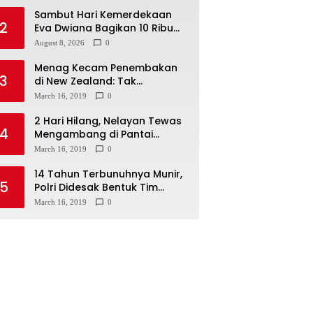
Sambut Hari Kemerdekaan
2
Eva Dwiana Bagikan 10 Ribu
Bendera Merah Putih ke
August 8, 2026
0
Warga
Menag Kecam Penembakan
3
di New Zealand: Tak
Berperikemanusiaan!
March 16, 2019
0
2 Hari Hilang, Nelayan Tewas
4
Mengambang di Pantai
Cipalawah Garut
March 16, 2019
0
14 Tahun Terbunuhnya Munir,
5
Polri Didesak Bentuk Tim
Khusus
March 16, 2019
0