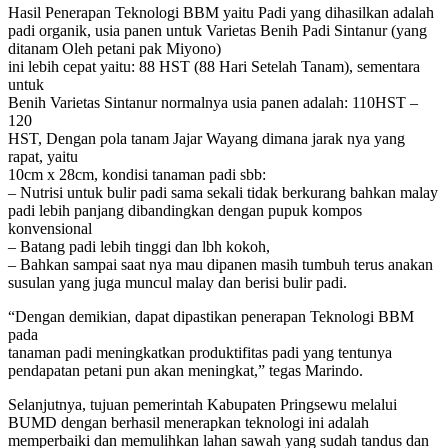
Hasil Penerapan Teknologi BBM yaitu Padi yang dihasilkan adalah
padi organik, usia panen untuk Varietas Benih Padi Sintanur (yang
ditanam Oleh petani pak Miyono)
ini lebih cepat yaitu: 88 HST (88 Hari Setelah Tanam), sementara
untuk
Benih Varietas Sintanur normalnya usia panen adalah: 110HST –
120
HST, Dengan pola tanam Jajar Wayang dimana jarak nya yang
rapat, yaitu
10cm x 28cm, kondisi tanaman padi sbb:
– Nutrisi untuk bulir padi sama sekali tidak berkurang bahkan malay
padi lebih panjang dibandingkan dengan pupuk kompos
konvensional
– Batang padi lebih tinggi dan lbh kokoh,
– Bahkan sampai saat nya mau dipanen masih tumbuh terus anakan
susulan yang juga muncul malay dan berisi bulir padi.
“Dengan demikian, dapat dipastikan penerapan Teknologi BBM
pada
tanaman padi meningkatkan produktifitas padi yang tentunya
pendapatan petani pun akan meningkat,” tegas Marindo.
Selanjutnya, tujuan pemerintah Kabupaten Pringsewu melalui
BUMD dengan berhasil menerapkan teknologi ini adalah
memperbaiki dan memulihkan lahan sawah yang sudah tandus dan