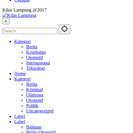
Kilas Lampung @2017
×
Kategori
Berita
Kesehatan
Otomotif
Internasional
Teknologi
Home
Kategori
Berita
Kriminal
Olahraga
Otomotif
Politik
Uncategorized
Label
Label
Balapan
Berita Otomotif