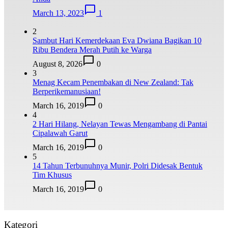
March 13, 2023
1
2
Sambut Hari Kemerdekaan Eva Dwiana Bagikan 10
Ribu Bendera Merah Putih ke Warga
August 8, 2026
0
3
Menag Kecam Penembakan di New Zealand: Tak
Berperikemanusiaan!
March 16, 2019
0
4
2 Hari Hilang, Nelayan Tewas Mengambang di Pantai
Cipalawah Garut
March 16, 2019
0
5
14 Tahun Terbunuhnya Munir, Polri Didesak Bentuk
Tim Khusus
March 16, 2019
0
Kategori