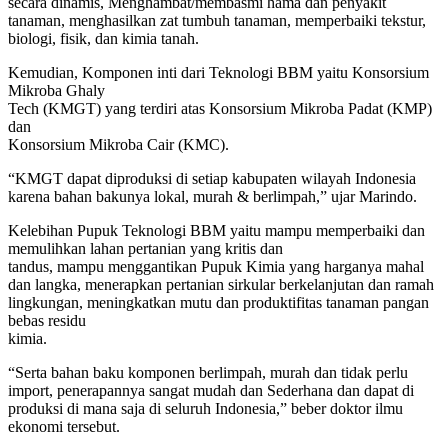
secara dinamis, Menghambat/membasmi hama dan penyakit
tanaman, menghasilkan zat tumbuh tanaman, memperbaiki tekstur,
biologi, fisik, dan kimia tanah.
Kemudian, Komponen inti dari Teknologi BBM yaitu Konsorsium
Mikroba Ghaly
Tech (KMGT) yang terdiri atas Konsorsium Mikroba Padat (KMP)
dan
Konsorsium Mikroba Cair (KMC).
“KMGT dapat diproduksi di setiap kabupaten wilayah Indonesia
karena bahan bakunya lokal, murah & berlimpah,” ujar Marindo.
Kelebihan Pupuk Teknologi BBM yaitu mampu memperbaiki dan
memulihkan lahan pertanian yang kritis dan
tandus, mampu menggantikan Pupuk Kimia yang harganya mahal
dan langka, menerapkan pertanian sirkular berkelanjutan dan ramah
lingkungan, meningkatkan mutu dan produktifitas tanaman pangan
bebas residu
kimia.
“Serta bahan baku komponen berlimpah, murah dan tidak perlu
import, penerapannya sangat mudah dan Sederhana dan dapat di
produksi di mana saja di seluruh Indonesia,” beber doktor ilmu
ekonomi tersebut.