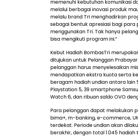
memenuhi kebutuhan komunikasi dan
melalui berbagai inovasi produk maup
melalu brand Tri menghadirkan pr
sebagai bentuk apresiasi bagi para
menggunakan Tri. Tak hanya pelang
bisa mengikuti program ini.”
Kebut Hadiah BombasTri merupakan 
ditujukan untuk Pelanggan Prabayar 
pelanggan harus menyelesaikan misi
mendapatkan ekstra kuota serta
beragam hadiah undian antara lain 
Playstation 5, 39 smartphone Samsu
Watch 6, dan ribuan saldo OVO denga
Para pelanggan dapat melakukan pe
bima+, m-banking, e-commerce, UMB
terdekat. Periode undian akan dilak
berakhir, dengan total 1.045 hadiah 