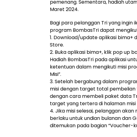
pemenang. Sementara, hadiah utam
Maret 2024.
Bagi para pelanggan Tri yang ingin 
program BombasTri dapat mengikuti 
1. Download/update aplikasi bima+ d
Store.
2. Buka aplikasi bima+, klik pop up 
Hadiah BombasTri pada aplikasi unt
ketentuan dalam mengikuti misi prog
Misi”.
3. Setelah bergabung dalam progra
misi dengan target total pembelian
dengan cara membeli paket data Tri 
target yang tertera di halaman misi
4. Jika misi selesai, pelanggan aka
berlaku untuk undian bulanan dan Gr
ditemukan pada bagian “Voucher-ku