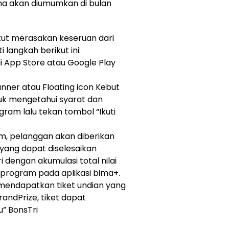
a akan diumumkan di bulan
ikut merasakan keseruan dari
langkah berikut ini:
i App Store atau Google Play
banner atau Floating icon Kebut
uk mengetahui syarat dan
ram lalu tekan tombol “Ikuti
m, pelanggan akan diberikan
 yang dapat diselesaikan
dengan akumulasi total nilai
 program pada aplikasi bima+.
n mendapatkan tiket undian yang
andPrize, tiket dapat
” BonsTri