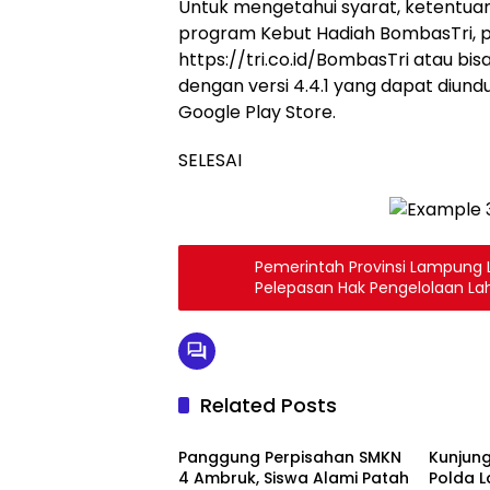
Untuk mengetahui syarat, ketentuan
program Kebut Hadiah BombasTri, 
https://tri.co.id/BombasTri atau bi
dengan versi 4.4.1 yang dapat diund
Google Play Store.
SELESAI
Pemerintah Provinsi Lampung L
Pelepasan Hak Pengelolaan La
Related Posts
Berita
Berita
Panggung Perpisahan SMKN
Kunjung
4 Ambruk, Siswa Alami Patah
Polda 