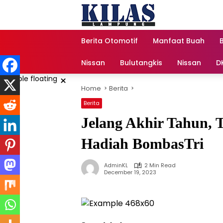
Skip
to
content
Berita Otomotif
Manfaat Buah
Nissan
Bulutangkis
Nissan
D
×
Home
Berita
Berita
Jelang Akhir Tahun, 
Hadiah BombasTri
AdminKL
2 Min Read
December 19, 2023