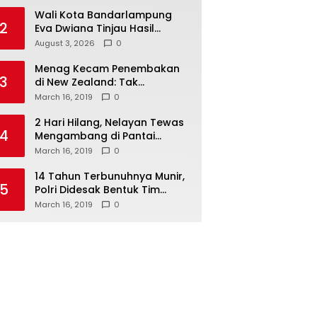
Wali Kota Bandarlampung
2
Eva Dwiana Tinjau Hasil
Perbaikan Jalan Wala Kuba
August 3, 2026
0
Menag Kecam Penembakan
3
di New Zealand: Tak
Berperikemanusiaan!
March 16, 2019
0
2 Hari Hilang, Nelayan Tewas
4
Mengambang di Pantai
Cipalawah Garut
March 16, 2019
0
14 Tahun Terbunuhnya Munir,
5
Polri Didesak Bentuk Tim
Khusus
March 16, 2019
0