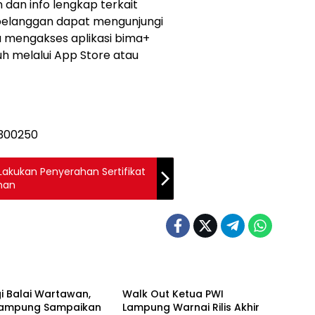
 dan info lengkap terkait
pelanggan dapat mengunjungi
sa mengakses aplikasi bima+
uh melalui App Store atau
akukan Penyerahan Sertifikat
han
Berita
i Balai Wartawan,
Walk Out Ketua PWI
Lampung Sampaikan
Lampung Warnai Rilis Akhir