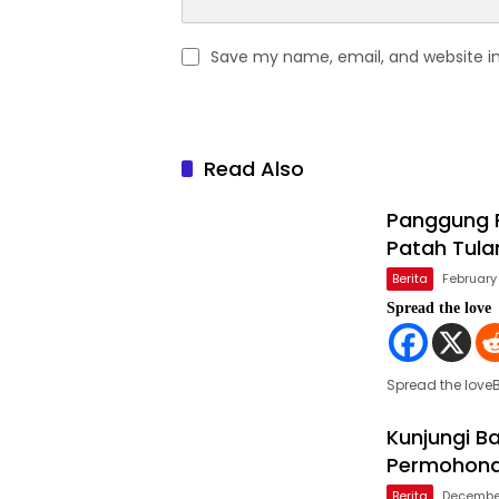
Save my name, email, and website in
Read Also
Panggung P
Patah Tula
Berita
February
Spread the love
Spread the lov
Kunjungi B
Permohona
Berita
Decembe