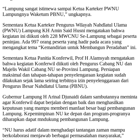
“Lampung sangat istimewa sampai Ketua Karteker PWNU
Lampungnya Waketum PBNU,” ungkapnya.
Sementara Ketua Karteker Pengurus Wilayah Nahdlatul Ulama
(PWNU) Lampung KH Amin Said Husni mengatakan bahwa
kegiatan ini diikuti oleh 228 MWCNU Se-Lampung sebagai peserta
peninjau. Ada 997 orang peserta yang hadir pada acara yang
mengangkat tema “Kemandirian untuk Membangun Peradaban” ini.
Sementara Ketua Panitia Konferwil, Prof H Alamsyah mengatakan
bahwa kegiatan Konferwil diikuti oleh Pengurus Cabang NU dan
Majelis Wakil Cabang NU se-Provinsi Lampung. Persiapan
maksimal dan tahapan-tahapan penyelengaraan kegiatan sudah
dilakukan sejak lama seiring terbitnya izin penyelenggaraan dari
Pengurus Besar Nahdlatul Ulama (PBNU).
Gubernur Lampung H Arinal Djunaidi dalam sambutannya meminta
agar Konferwil dapat berjalan dengan baik dan menghasilkan
keputusan yang mampu memberi manfaat besar bagi pembangunan
Lampung. Kepemimpinan NU ke depan dan program-progranya
diharapkan dapat mndukung pembangunan Lampung.
“NU harus adatif dalam menghadapi tantangan zaman mampu
berkolaborasi menjawab berbagai permasalahan masyarakat,”