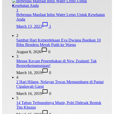
1
Beberapa Manfaat Infus Water Lemo Untuk Kesehatan
Anda
March 13, 2023
1
2
Sambut Hari Kemerdekaan Eva Dwiana Bagikan 10
Ribu Bendera Merah Putih ke Warga
August 8, 2026
0
3
Menag Kecam Penembakan di New Zealand: Tak
Berperikemanusiaan!
March 16, 2019
0
4
2 Hari Hilang, Nelayan Tewas Mengambang di Pantai
Cipalawah Garut
March 16, 2019
0
5
14 Tahun Terbunuhnya Munir, Polri Didesak Bentuk
Tim Khusus