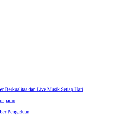
r Berkualitas dan Live Musik Setiap Hari
ansparan
kber Pengaduan