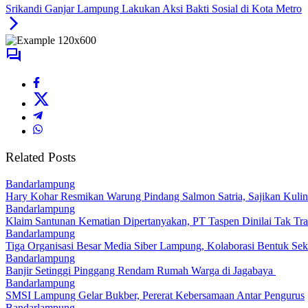
Srikandi Ganjar Lampung Lakukan Aksi Bakti Sosial di Kota Metro
Related Posts
Bandarlampung
Hary Kohar Resmikan Warung Pindang Salmon Satria, Sajikan Kuline
Bandarlampung
Klaim Santunan Kematian Dipertanyakan, PT Taspen Dinilai Tak Tr
Bandarlampung
Tiga Organisasi Besar Media Siber Lampung, Kolaborasi Bentuk Se
Bandarlampung
Banjir Setinggi Pinggang Rendam Rumah Warga di Jagabaya
Bandarlampung
SMSI Lampung Gelar Bukber, Pererat Kebersamaan Antar Pengurus
Bandarlampung