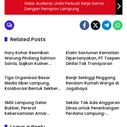
Gelar Audiensi, Unila Perkuat Kerja Sama
Dengan Pemprov Lampung
Related Posts
Bandarlampung
Bandarlampung
Hary Kohar Resmikan
Klaim Santunan Kematian
Warung Pindang Salmon
Dipertanyakan, PT Taspen
Satria, Sajikan Kuliner
Dinilai Tak Transparan
Bandarlampung
Bandarlampung
Berkualitas dan Live Musik
Setiap Hari
Tiga Organisasi Besar
Banjir Setinggi Pinggang
Media Siber Lampung,
Rendam Rumah Warga di
Kolaborasi Bentuk Sekber
Jagabaya
Bandarlampung
Bandarlampung
Pengaduan
SMSI Lampung Gelar
Sekda: Tak Ada Anggaran
Bukber, Pererat
Dinas untuk Penerbangan
Kebersamaan Antar
Perdana Lampung-
Pengurus
Malaysia
Leave a Reply