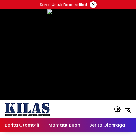
Skip
×
Scroll Untuk Baca Artikel
to
content
Berita Otomotif
Manfaat Buah
Berita Olahraga