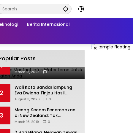
Teknologi
Berita Internasional
×
Popular Posts
Beberapa Manfaat Infus
1
Water Lemo Untuk Kesehatan
Anda
March 13, 2023
1
Wali Kota Bandarlampung
2
Eva Dwiana Tinjau Hasil
Perbaikan Jalan Wala Kuba
August 3, 2026
0
Menag Kecam Penembakan
3
di New Zealand: Tak
Berperikemanusiaan!
March 16, 2019
0
2 Hari Hilang, Nelayan Tewas