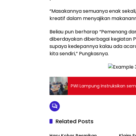
“Masakannya semuanya enak sekali
kreatif dalam menyajikan makanann
Beliau pun berharap “Pemenang dar
diberdayakan diberbagai kegiatan
supaya kedepannya kalau ada acara
kita sendiri,” Pungkasnya.
PWI Lampung Instruksikan sem
Related Posts
Bandarlampung
Banda
Hary Kohar Resmikan
Klaim 