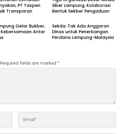
anyakan, PT Taspen
Siber Lampung, Kolaborasi
 Tak Transparan
Bentuk Sekber Pengaduan
rlampung
Bandarlampung
ampung Gelar Bukber,
Sekda: Tak Ada Anggaran
t Kebersamaan Antar
Dinas untuk Penerbangan
us
Perdana Lampung-Malaysia
Required fields are marked
*