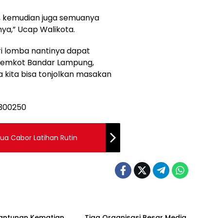
, kemudian juga semuanya
ya,” Ucap Walikota.
i lomba nantinya dapat
 Pemkot Bandar Lampung,
 kita bisa tonjolkan masakan
ua Cabor Latihan Rutin
rlampung
Bandarlampung
Santunan Kematian
Tiga Organisasi Besar Media