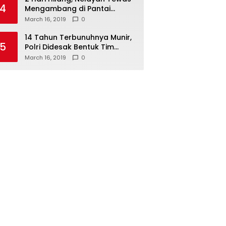
4
Mengambang di Pantai
Cipalawah Garut
March 16, 2019
0
14 Tahun Terbunuhnya Munir,
5
Polri Didesak Bentuk Tim
Khusus
March 16, 2019
0