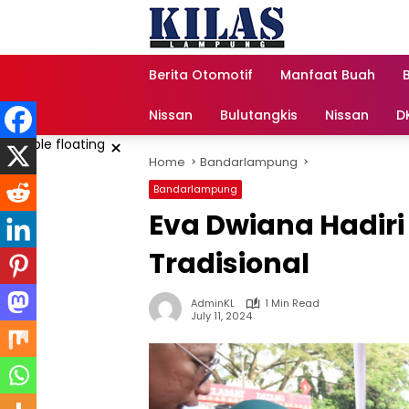
Skip
to
content
Berita Otomotif
Manfaat Buah
Nissan
Bulutangkis
Nissan
D
×
Home
Bandarlampung
Bandarlampung
Eva Dwiana Hadir
Tradisional
AdminKL
1 Min Read
July 11, 2024