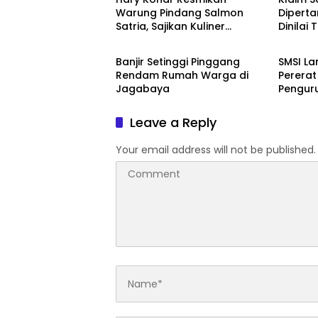
Warung Pindang Salmon
Dipert
Satria, Sajikan Kuliner
Dinilai
Bandarlampung
Banda
Berkualitas dan Live Musik
Setiap Hari
Banjir Setinggi Pinggang
SMSI L
Rendam Rumah Warga di
Perera
Jagabaya
Pengur
Leave a Reply
Your email address will not be published.