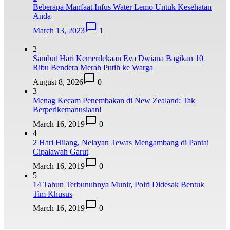
Beberapa Manfaat Infus Water Lemo Untuk Kesehatan
Anda
March 13, 2023
1
2
Sambut Hari Kemerdekaan Eva Dwiana Bagikan 10
Ribu Bendera Merah Putih ke Warga
August 8, 2026
0
3
Menag Kecam Penembakan di New Zealand: Tak
Berperikemanusiaan!
March 16, 2019
0
4
2 Hari Hilang, Nelayan Tewas Mengambang di Pantai
Cipalawah Garut
March 16, 2019
0
5
14 Tahun Terbunuhnya Munir, Polri Didesak Bentuk
Tim Khusus
March 16, 2019
0