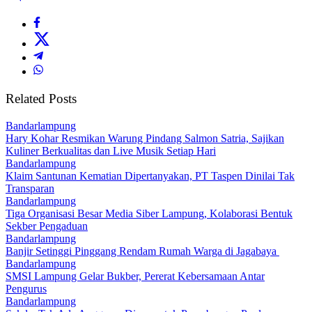
Related Posts
Bandarlampung
Hary Kohar Resmikan Warung Pindang Salmon Satria, Sajikan
Kuliner Berkualitas dan Live Musik Setiap Hari
Bandarlampung
Klaim Santunan Kematian Dipertanyakan, PT Taspen Dinilai Tak
Transparan
Bandarlampung
Tiga Organisasi Besar Media Siber Lampung, Kolaborasi Bentuk
Sekber Pengaduan
Bandarlampung
Banjir Setinggi Pinggang Rendam Rumah Warga di Jagabaya
Bandarlampung
SMSI Lampung Gelar Bukber, Pererat Kebersamaan Antar
Pengurus
Bandarlampung