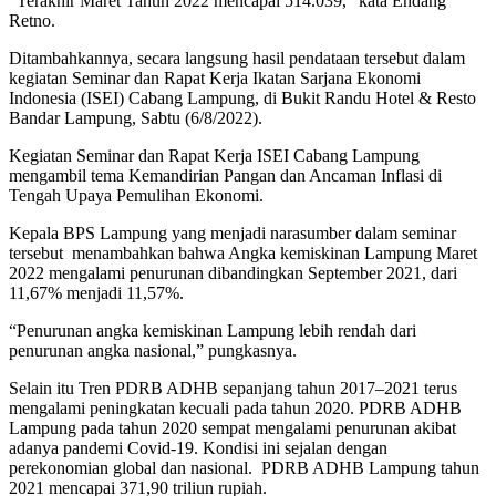
“Terakhir Maret Tahun 2022 mencapai 514.039,” kata Endang
Retno.
Ditambahkannya, secara langsung hasil pendataan tersebut dalam
kegiatan Seminar dan Rapat Kerja Ikatan Sarjana Ekonomi
Indonesia (ISEI) Cabang Lampung, di Bukit Randu Hotel & Resto
Bandar Lampung, Sabtu (6/8/2022).
Kegiatan Seminar dan Rapat Kerja ISEI Cabang Lampung
mengambil tema Kemandirian Pangan dan Ancaman Inflasi di
Tengah Upaya Pemulihan Ekonomi.
Kepala BPS Lampung yang menjadi narasumber dalam seminar
tersebut menambahkan bahwa Angka kemiskinan Lampung Maret
2022 mengalami penurunan dibandingkan September 2021, dari
11,67% menjadi 11,57%.
“Penurunan angka kemiskinan Lampung lebih rendah dari
penurunan angka nasional,” pungkasnya.
Selain itu Tren PDRB ADHB sepanjang tahun 2017–2021 terus
mengalami peningkatan kecuali pada tahun 2020. PDRB ADHB
Lampung pada tahun 2020 sempat mengalami penurunan akibat
adanya pandemi Covid-19. Kondisi ini sejalan dengan
perekonomian global dan nasional. PDRB ADHB Lampung tahun
2021 mencapai 371,90 triliun rupiah.