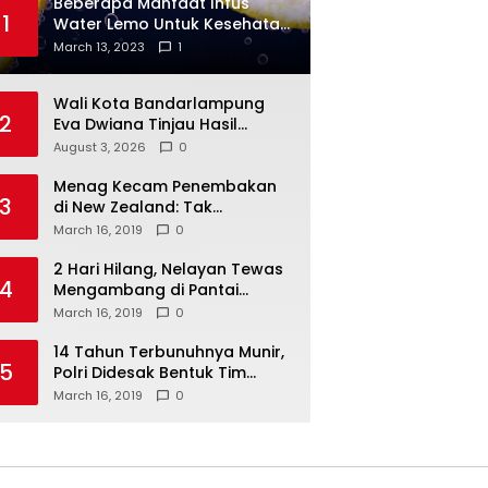
Beberapa Manfaat Infus
1
Water Lemo Untuk Kesehatan
Anda
March 13, 2023
1
Wali Kota Bandarlampung
2
Eva Dwiana Tinjau Hasil
Perbaikan Jalan Wala Kuba
August 3, 2026
0
Menag Kecam Penembakan
3
di New Zealand: Tak
Berperikemanusiaan!
March 16, 2019
0
2 Hari Hilang, Nelayan Tewas
4
Mengambang di Pantai
Cipalawah Garut
March 16, 2019
0
14 Tahun Terbunuhnya Munir,
5
Polri Didesak Bentuk Tim
Khusus
March 16, 2019
0