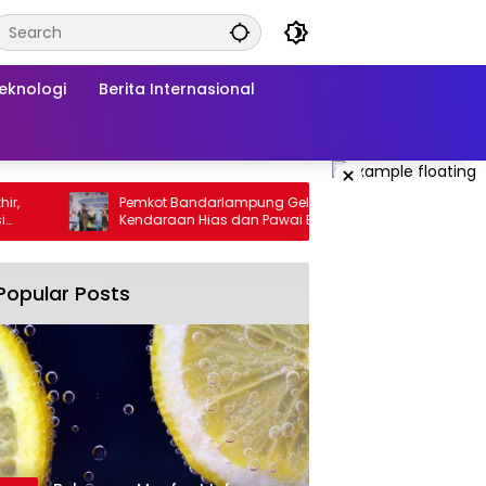
Teknologi
Berita Internasional
×
Pemkot Bandarlampung Gelar Festival
Kadis 
Kendaraan Hias dan Pawai Budaya
Papark
Semarakkan HUT ke-344
Popular Posts