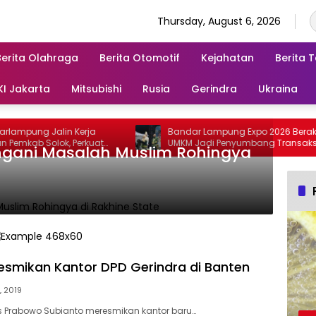
Thursday, August 6, 2026
Berita Olahraga
Berita Otomotif
Kejahatan
Berita 
KI Jakarta
Mitsubishi
Rusia
Gerindra
Ukraina
pung Jalin Kerja
Bandar Lampung Expo 2026 Berakhir,
ab Solok, Perkuat
UMKM Jadi Penyumbang Transaksi
ngani Masalah Muslim Rohingya
n dan Kendalikan
Terbesar
smikan Kantor DPD Gerindra di Banten
, 2019
s Prabowo Subianto meresmikan kantor baru…