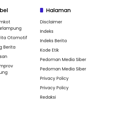
bel
Halaman
mkot
Disclaimer
arlampung
Indeks
rita Otomotif
Indeks Berita
g Berita
Kode Etik
ssan
Pedoman Media Siber
mprov
Pedoman Media Siber
ung
Privacy Policy
Privacy Policy
Redaksi