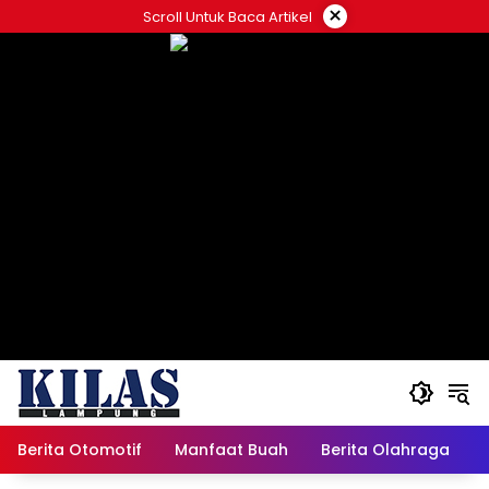
Skip
×
Scroll Untuk Baca Artikel
to
content
Berita Otomotif
Manfaat Buah
Berita Olahraga