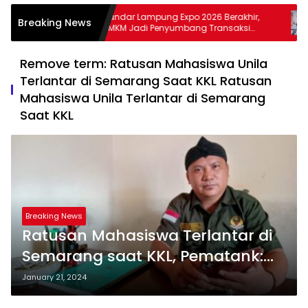
ja
Bandar Lampung Expo 2026 Berakhir,
Pe
Breaking News
kuat
UMKM Jadi Penyumbang Transaksi
K
kan
Terbesar
S
Remove term: Ratusan Mahasiswa Unila
Terlantar di Semarang Saat KKL Ratusan
Mahasiswa Unila Terlantar di Semarang
Saat KKL
Breaking News
Ratusan Mahasiswa Terlantar di
Semarang saat KKL, Pematank:
Unila Harus Bertanggungjawab!!
January 21, 2024