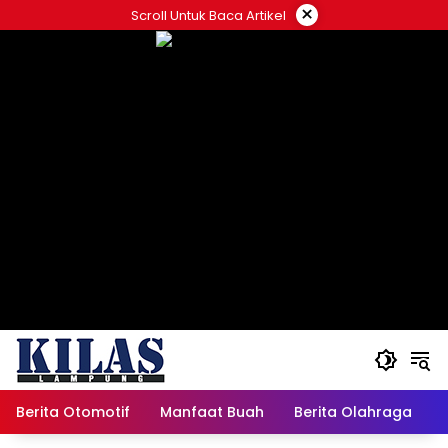
Skip
×
Scroll Untuk Baca Artikel
to
content
Berita Otomotif
Manfaat Buah
Berita Olahraga