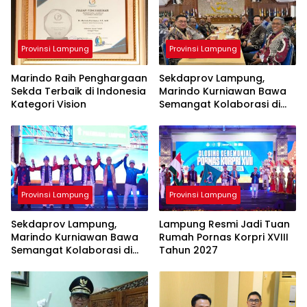
Provinsi Lampung
Provinsi Lampung
Marindo Raih Penghargaan
Sekdaprov Lampung,
Sekda Terbaik di Indonesia
Marindo Kurniawan Bawa
Kategori Vision
Semangat Kolaborasi di
Forum Nasional Sekda
Provinsi Lampung
Provinsi Lampung
Sekdaprov Lampung,
Lampung Resmi Jadi Tuan
Marindo Kurniawan Bawa
Rumah Pornas Korpri XVIII
Semangat Kolaborasi di
Tahun 2027
Forum Nasional Sekda dan
Bappeda